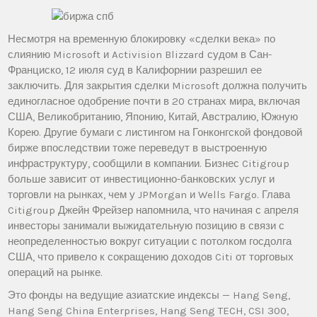
Несмотря на временную блокировку «сделки века» по
слиянию Microsoft и Activision Blizzard судом в Сан-
Франциско, 12 июля суд в Калифорнии разрешил ее
заключить. Для закрытия сделки Microsoft должна получить
единогласное одобрение почти в 20 странах мира, включая
США, Великобританию, Японию, Китай, Австралию, Южную
Корею. Другие бумаги с листингом на Гонконгской фондовой
бирже впоследствии тоже переведут в выстроенную
инфраструктуру, сообщили в компании. Бизнес Citigroup
больше зависит от инвестиционно-банковских услуг и
торговли на рынках, чем у JPMorgan и Wells Fargo. Глава
Citigroup Джейн Фрейзер напомнила, что начиная с апреля
инвесторы занимали выжидательную позицию в связи с
неопределенностью вокруг ситуации с потолком госдолга
США, что привело к сокращению доходов Citi от торговых
операций на рынке.
Это фонды на ведущие азиатские индексы — Hang Seng,
Hang Seng China Enterprises, Hang Seng TECH, CSI 300,