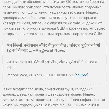
периодически обновляться, при этом Общество не берет на
себя никаких обязательств публиковать любые подобные
изменения или дополнения на данном веб-сайте. Индекс
доллара (DXY) обвалился ниже 100 пунктов на торгах в
четверг, 13 июля, впервые с апреля 2022 года. Индекс DXY
показывает стоимость доллара США к корзине валют стран,
которые являются основными торговыми партнерами США.
अब दिल्ली-फरीदाबाद बॉर्डर भी हुआ सील , डॉक्टर-पुलिस को भी
12 बजे के बाद … – Angwaal News
अब दिल्ली-फरीदाबाद बॉर्डर भी हुआ सील , डॉक्टर-पुलिस को भी 12 बजे के
बाद ….
Posted: Wed, 29 Apr 2020 07:00:00 GMT [
source
]
В нее входят евро, иена, британский фунт, канадский
доллар, шведская крона и швейцарский франк. Индекс
NASDAQ 100 (NDX) включает 100 крупнейших нефинансовых
компаний, торгующихся на бирже NASDAQ, и изменения в