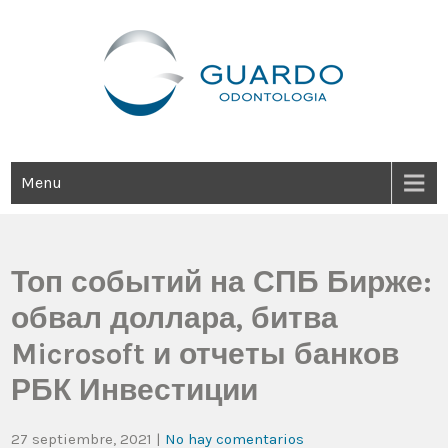
Guardo Odontología
Clínica Odontológica Desde 1905, Dedicada A Brindar Tratamientos
Dentales Personalizados E Integrales Centrados En La Salud Y El
Bienestar Estético.
Menu
Топ событий на СПБ Бирже:
обвал доллара, битва
Microsoft и отчеты банков
РБК Инвестиции
27 septiembre, 2021
|
No hay comentarios