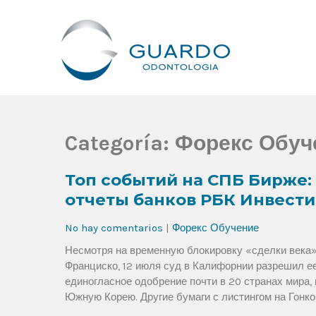
Guardo Odontología
Clínica Odontológica Desde 1905, Dedicada A Brindar Tratam
Categoría:
Форекс Обуч
Топ событий на СПБ Бирже: 
отчеты банков РБК Инвест
No hay comentarios
|
Форекс Обучение
Несмотря на временную блокировку «сделки века» п
Франциско, 12 июля суд в Калифорнии разрешил ее
единогласное одобрение почти в 20 странах мира,
Южную Корею. Другие бумаги с листингом на Гонко