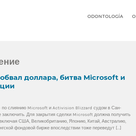
ODONTOLOGÍA
O
ientos Dentales Personalizados E Integrales Centrados En La Salud Y El B
ение
обвал доллара, битва Microsoft и
иции
о слиянию Microsoft и Activision Blizzard судом в Сан-
 заключить. Для закрытия сделки Microsoft должна получить
 включая США, Великобританию, Японию, Китай, Австралию,
нгской фондовой бирже впоследствии тоже переведут […]