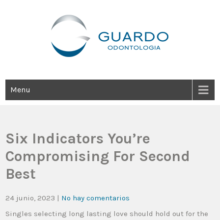
Guardo Odontología
Clínica Odontológica Desde 1905, Dedicada A Brindar Tratamientos
Dentales Personalizados E Integrales Centrados En La Salud Y El
Bienestar Estético.
Menu
Six Indicators You’re
Compromising For Second
Best
24 junio, 2023
|
No hay comentarios
Singles selecting long lasting love should hold out for the