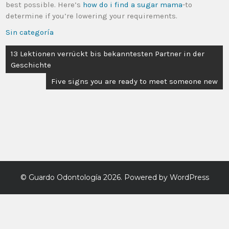
best possible. Here’s
how do i find a sugar mama
-to
determine if you’re lowering your requirements.
Sin categoría
13 Lektionen verrückt bis bekanntesten Partner in der
Geschichte
Five signs you are ready to meet someone new
©
Guardo Odontología
2026. Powered by WordPress