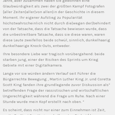
Jahre, aber zusammen haben sie gewonnen eine
Glaubwürdigkeit als zwei der größten Kampf Fotografen
{aller Zeiten|aller|von allen|in der Geschichte in diesem
Moment. Ihr eigener Aufstieg zu Popularität
höchstwahrscheinlich nicht durch die|wegen der|behindert
von der Tatsache, dass die Tatsache bewiesen wurde, dass
die unbestreitbare Tatsache, dass sie diese waren, waren
diese Leute zweifellos beide schwül, sinnlich, dunkelhaarig
dunkelhaarige Knock-Outs, entweder.
Ihre besondere Liebe war tragisch vorübergehend: beide
starben jung, einer der Risiken des Sprints um Krieg
Gebiete mit einer Digitalkamera.
Lange vor sie würden ändern Verlauf seit Führer die
Bürgerrechte Bewegung , Martin Luther King Jr. und Coretta
Scott King fanden ihre grundlegende zuvor Diskussion als”
betreffenden Frage der rassistischen und wirtschaftlichen
Ungerechtigkeit während die Frage um Ruhe. Nach einer
Stunde wurde mein Kopf erstellt nach oben. “
Es scheint, dass nicht nur einer zum Einnehmen ist Zeit,