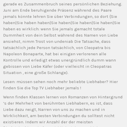
gerade es Zusammenbruch seines persönlichen Beziehung.
Juni am Ende beruhigende Präsenz während des Paare
jemals könnte lehren Sie über Verbindungen, so dort {Sie
haben|Sie haben haben|Sie haben|Sie haben|Sie haben|Sie
haben es wirklich: wenn Sie jemals gemacht totale
Dummheit von dein Selbst während des Namen von Liebe
ansiehst, nimm Trost von undeniab Die Tatsache, dass
tatsächlich jede Person tatsächlich, von Cleopatra bis
Napoleon Bonaparte, hat bei einigen verlorenen alle
Kontrolle und erledigt etwas unergründlich dumm wann
gebissen von Liebe Käfer (oder vielleicht in Cleopatras
Situation , eine große Schlange).
Lesen: müssen sehen noch mehr beliebte Liebhaber? Hier
finden Sie die Top TV Liebhaber jemals !
Wenn finden Klassen lernen von Romanzen von Hintergrund
‘s der Mehrheit von berühmten Liebhabern, es ist, dass
Liebe dazu neigt, Narren von uns zu machen und in
Wirklichkeit, am besten Verbindungen du solltest nicht
existieren. Indem wir Anzahl der der meisten