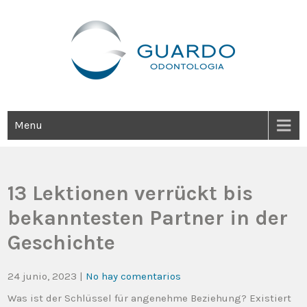
Guardo Odontología
Clínica Odontológica Desde 1905, Dedicada A Brindar Tratamientos
Dentales Personalizados E Integrales Centrados En La Salud Y El
Bienestar Estético.
Menu
13 Lektionen verrückt bis
bekanntesten Partner in der
Geschichte
24 junio, 2023
|
No hay comentarios
Was ist der Schlüssel für angenehme Beziehung? Existiert