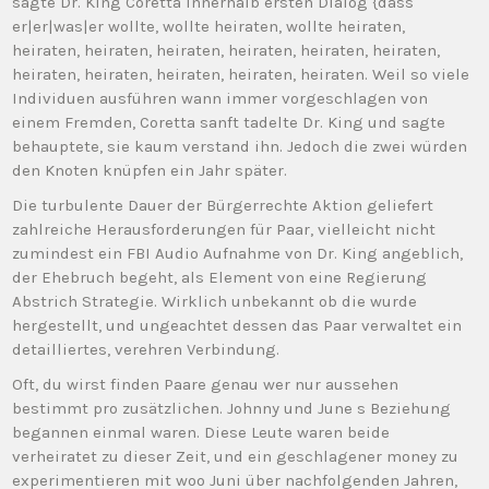
sagte Dr. King Coretta innerhalb ersten Dialog {dass
er|er|was|er wollte, wollte heiraten, wollte heiraten,
heiraten, heiraten, heiraten, heiraten, heiraten, heiraten,
heiraten, heiraten, heiraten, heiraten, heiraten. Weil so viele
Individuen ausführen wann immer vorgeschlagen von
einem Fremden, Coretta sanft tadelte Dr. King und sagte
behauptete, sie kaum verstand ihn. Jedoch die zwei würden
den Knoten knüpfen ein Jahr später.
Die turbulente Dauer der Bürgerrechte Aktion geliefert
zahlreiche Herausforderungen für Paar, vielleicht nicht
zumindest ein FBI Audio Aufnahme von Dr. King angeblich,
der Ehebruch begeht, als Element von eine Regierung
Abstrich Strategie. Wirklich unbekannt ob die wurde
hergestellt, und ungeachtet dessen das Paar verwaltet ein
detailliertes, verehren Verbindung.
Oft, du wirst finden Paare genau wer nur aussehen
bestimmt pro zusätzlichen. Johnny und June s Beziehung
begannen einmal waren. Diese Leute waren beide
verheiratet zu dieser Zeit, und ein geschlagener money zu
experimentieren mit woo Juni über nachfolgenden Jahren,