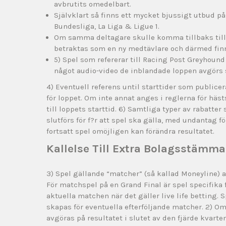
avbrutits omedelbart.
Självklart så finns ett mycket bjussigt utbud 
Bundesliga, La Liga & Ligue 1.
Om samma deltagare skulle komma tillbaks till 
betraktas som en ny medtävlare och därmed finns
5) Spel som refererar till Racing Post Greyhoun
något audio-video de inblandade loppen avgörs so
4) Eventuell referens until starttider som publicera
för loppet. Om inte annat anges i reglerna för häs
till loppets starttid. 6) Samtliga typer av rabatter
slutförs för f?r att spel ska gälla, med undantag f
fortsatt spel omöjligen kan förändra resultatet.
Kallelse Till Extra Bolagsstämma 
3) Spel gällande “matcher” (så kallad Moneyline) a
För matchspel på en Grand Final är spel specifik
aktuella matchen när det gäller live life betting. 
skapas för eventuella efterföljande matcher. 2) O
avgöras på resultatet i slutet av den fjärde kvarten