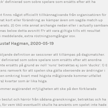
uck’ definierad som sobre spelare som ersätts efter att ha
finns något officiellt tillkännagivande från organisatören för
nnat kort eller förändring av kämpar även om sagda match up
ats. 2) Om inte annat archange nedan eller i actually samban
 below detta avsnitt f?r att vara giltiga tills ett resultat
ar i meddelande, extra röstningsomgångar osv.
Gustaf Hagman, 2020-05-19
följande definition av sessioner att tillämpas på dagsmatcher.
k’ definierad som sobre spelare som ersätts efter att anordna
te ersätts på grund av noll ’runs’ betraktas ej som ’ducks’. 1) 
ns ramverk för att spelen ska gälla oberoende av ändringar i
anden omkring kvart med högsta målgörande kommer utfallet
era) kvartar som är lika höga.
ommer avgörandet m?jligheten att ske på den förklarade
beslut och härrör från sådana granskningar, betraktas och ha
 för vem VAD eventuellt skulle ha använts om spelet inte hade