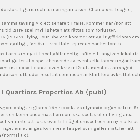
på de stora ligorna och turneringarna som Champions League,
samma tävling vid ett senare tillfälle, kommer han/hon att
 tidigare spel m?jligheten att rättas som förluster.
d TV (RPGTV) Flying Four Choices kommer att ogiltigförklaras om
m ogiltigt, försåvitt resultatet ej redan har bestämts.
s i anslutning till spel gäller enligt officiellt angiven lokal tid
tsport gäller alla spel oberoende av eventuella förändringar fra
 som inte specificerats ovan kräver f?r att minst ett arranged
ör de som utbjuder resultat som redan är klart före avbrottet och
I Quartiers Properties Ab (publ)
vgörs enligt reglerna från respektive styrande organisation. 8)
a för den kommande matchen som ska spelas eller living area
Spel kmr inte att föras över till något omspel och en ny marknad
m inget annat anges kommer alla spel som gäller matcher att
 (normal tid).