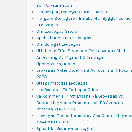
Ser På Framtiden
Leojackpot, Leovegas Egna Jackpot!
Tidigare Storägare I Enlabs Har Byggt Positio
I Leovegas – Di
Om Leovegas Group
Spelutbudet Hos Leovegas
Om Bolaget Leovegas
Uttalande Från Styrelsen För Leovegas Med
Anledning Av Mgm: H Offentliga
Uppköpserbjudande
Leovegas Aktie Utdelning Avnotering Riktkur
2023
Uttagsmetoder Leovegas:
Leo Boosts – Få Förhöjda Odds
​välkommen F?r Att Lyssna På Leovegas Vd
Gustaf Hagmans Presentation På Avanzas
Börsdag 2020-11-18
Leovegas Presenteras Utav Ceo Gustaf Hagma
November 2019
Specifika Genre-/spelregler