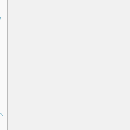
n
s
n,