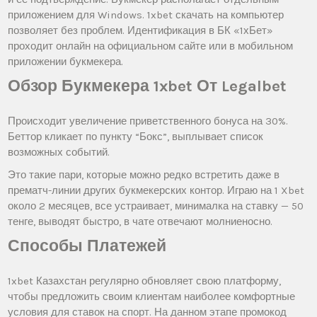
приложением для Windows. 1xbet скачать на компьютер
позволяет без проблем. Идентификация в БК «1хБет»
проходит онлайн на официальном сайте или в мобильном
приложении букмекера.
Обзор Букмекера 1xbet От Legalbet
Происходит увеличение приветственного бонуса на 30%.
Беттор кликает по пункту “Бокс”, выплывает список
возможных событий.
Это такие пари, которые можно редко встретить даже в
прематч-линии других букмекерских контор. Играю на 1 Xbet
около 2 месяцев, все устраивает, минималка на ставку — 50
тенге, выводят быстро, в чате отвечают молниеносно.
Способы Платежей
1xbet Казахстан регулярно обновляет свою платформу,
чтобы предложить своим клиентам наиболее комфортные
условия для ставок на спорт. На данном этапе промокод