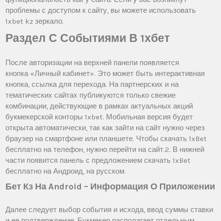
проблемы с доступом к сайту, вы можете использовать
1xbet kz зеркало.
Раздел С Событиями В 1хбет
После авторизации на верхней панели появляется
кнопка «Личный кабинет». Это может быть интерактивная
кнопка, ссылка для перехода. На партнерских и на
тематических сайтах публикуются только свежие
комбинации, действующие в рамках актуальных акций
букмекерской конторы 1xbet. Мобильная версия будет
открыта автоматически, так как зайти на сайт нужно через
браузер на смартфоне или планшете. Чтобы скачать 1xBet
бесплатно на телефон, нужно перейти на сайт.2. В нижней
части появится панель с предложением скачать 1xBet
бесплатно на Андроид, на русском.
Бет Кз На Android – Информация О Приложении
Далее следует выбор события и исхода, ввод суммы ставки
и ее подтверждение. Букмекер располагает отдельным