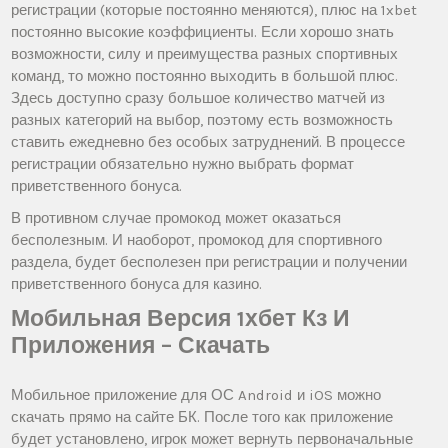
регистрации (которые постоянно меняются), плюс на 1xbet
постоянно высокие коэффициенты. Если хорошо знать
возможности, силу и преимущества разных спортивных
команд, то можно постоянно выходить в большой плюс.
Здесь доступно сразу большое количество матчей из
разных категорий на выбор, поэтому есть возможность
ставить ежедневно без особых затруднений. В процессе
регистрации обязательно нужно выбрать формат
приветственного бонуса.
В противном случае промокод может оказаться
бесполезным. И наоборот, промокод для спортивного
раздела, будет бесполезен при регистрации и получении
приветственного бонуса для казино.
Мобильная Версия 1хбет Кз И
Приложения – Скачать
Мобильное приложение для ОС Android и iOS можно
скачать прямо на сайте БК. После того как приложение
будет установлено, игрок может вернуть первоначальные