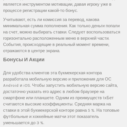
является инструментом мотивации, давая игроку уже в
процессе регистрации какой-то бонус.
Учитывают, есть ли комиссия за перевод, какова
минимальная сумма пополнения. Как только деньги попали
на счет, можно выбирать ставки. Следует воспользоваться
горизонтально расположенным меню в верхней части.
События, происходящие в реальный момент времени,
отражаются в центре экрана.
Бонусы И Акции
Для удобства клиентов эта букмекерская контора
разработала мобильную версию и приложения для ОС
Android и iOS. Чтобы запустить мобильную версию сайта,
достаточно указать его адрес в любом браузере на
смартфоне или планшете. Одним из преимуществ 1хБет
считаются высокие коэффициенты. Средняя маржа на
ставки в этой букмекерской конторе равна 5 %. На топовые
футбольные и хоккейные матчи этот показатель
уменьшается до 3 %.