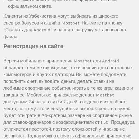
официальном сайте.
Клиенты из Узбекистана могут выбирать из широкого
спектра бонусов и акций в Mostbet. Нажмите на кнопку
“Скачать для Android” и начните загрузку установочного
файла.
Регистрация на сайте
Версия мобильного приложения Mostbet для Android
обладает теми же функциями, что и версии для настольных
компьютеров и других платформ. Вы можете продолжать
пополнять счет, выводить деньги, делать ставки на
любимые спортивные события, играть в те же игры казино и
так далее. Мобильное приложение делает Mostbet
доступным 24 часа в сутки 7 дней в неделю и из любого
места, поэтому это очень удобный выбор. Средства нужно
будет отыграть в 20-кратном размере на спортивном рынке
для ставок-ординаров с коэффициентами от 1,50. Процедура
отличается простотой, поэтому сложностей у игроков не
возникнет. То, как можно скачать официальное приложение