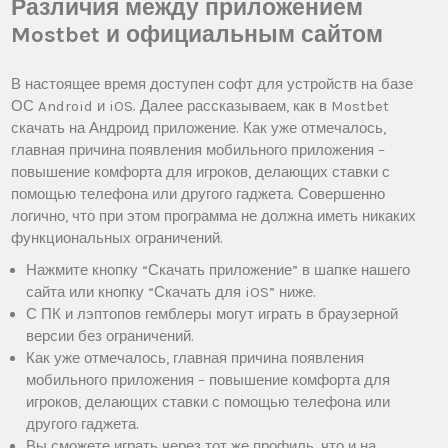
Различия между приложением
Mostbet и официальным сайтом
В настоящее время доступен софт для устройств на базе
ОС Android и iOS. Далее рассказываем, как в Mostbet
скачать на Андроид приложение. Как уже отмечалось,
главная причина появления мобильного приложения –
повышение комфорта для игроков, делающих ставки с
помощью телефона или другого гаджета. Совершенно
логично, что при этом программа не должна иметь никаких
функциональных ограничений.
Нажмите кнопку “Скачать приложение” в шапке нашего
сайта или кнопку “Скачать для iOS” ниже.
С ПК и лэптопов гемблеры могут играть в браузерной
версии без ограничений.
Как уже отмечалось, главная причина появления
мобильного приложения – повышение комфорта для
игроков, делающих ставки с помощью телефона или
другого гаджета.
Вы сможете играть через тот же профиль, что и на