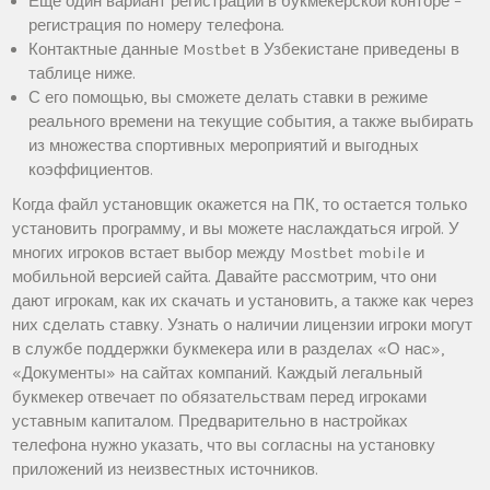
Еще один вариант регистрации в букмекерской конторе –
регистрация по номеру телефона.
Контактные данные Mostbet в Узбекистане приведены в
таблице ниже.
С его помощью, вы сможете делать ставки в режиме
реального времени на текущие события, а также выбирать
из множества спортивных мероприятий и выгодных
коэффициентов.
Когда файл установщик окажется на ПК, то остается только
установить программу, и вы можете наслаждаться игрой. У
многих игроков встает выбор между Mostbet mobile и
мобильной версией сайта. Давайте рассмотрим, что они
дают игрокам, как их скачать и установить, а также как через
них сделать ставку. Узнать о наличии лицензии игроки могут
в службе поддержки букмекера или в разделах «О нас»,
«Документы» на сайтах компаний. Каждый легальный
букмекер отвечает по обязательствам перед игроками
уставным капиталом. Предварительно в настройках
телефона нужно указать, что вы согласны на установку
приложений из неизвестных источников.