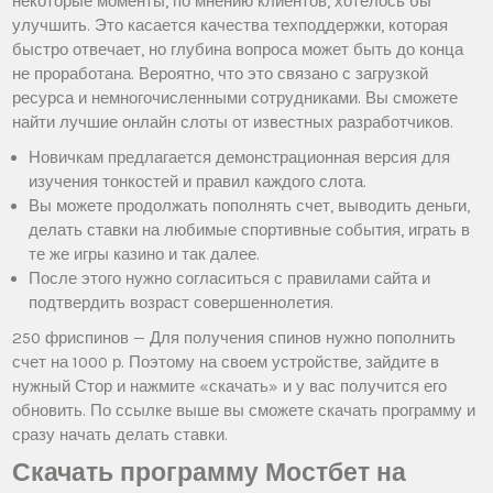
некоторые моменты, по мнению клиентов, хотелось бы
улучшить. Это касается качества техподдержки, которая
быстро отвечает, но глубина вопроса может быть до конца
не проработана. Вероятно, что это связано с загрузкой
ресурса и немногочисленными сотрудниками. Вы сможете
найти лучшие онлайн слоты от известных разработчиков.
Новичкам предлагается демонстрационная версия для
изучения тонкостей и правил каждого слота.
Вы можете продолжать пополнять счет, выводить деньги,
делать ставки на любимые спортивные события, играть в
те же игры казино и так далее.
После этого нужно согласиться с правилами сайта и
подтвердить возраст совершеннолетия.
250 фриспинов — Для получения спинов нужно пополнить
счет на 1000 р. Поэтому на своем устройстве, зайдите в
нужный Стор и нажмите «скачать» и у вас получится его
обновить. По ссылке выше вы сможете скачать программу и
сразу начать делать ставки.
Скачать программу Мостбет на