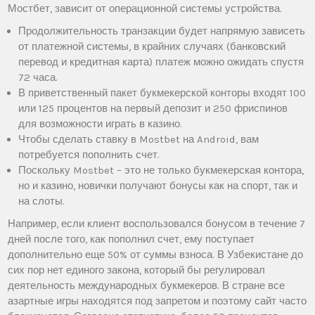
Мостбет, зависит от операционной системы устройства.
Продолжительность транзакции будет напрямую зависеть
от платежной системы, в крайних случаях (банковский
перевод и кредитная карта) платеж можно ожидать спустя
72 часа.
В приветственный пакет букмекерской конторы входят 100
или 125 процентов на первый депозит и 250 фриспинов
для возможности играть в казино.
Чтобы сделать ставку в Mostbet на Android, вам
потребуется пополнить счет.
Поскольку Mostbet – это не только букмекерская контора,
но и казино, новички получают бонусы как на спорт, так и
на слоты.
Например, если клиент воспользовался бонусом в течение 7
дней после того, как пополнил счет, ему поступает
дополнительно еще 50% от суммы взноса. В Узбекистане до
сих пор нет единого закона, который бы регулировал
деятельность международных букмекеров. В стране все
азартные игры находятся под запретом и поэтому сайт часто