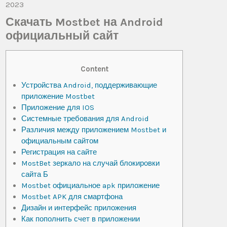
2023
Скачать Mostbet на Android
официальный сайт
Content
Устройства Android, поддерживающие
приложение Mostbet
Приложение для IOS
Системные требования для Android
Различия между приложением Mostbet и
официальным сайтом
Регистрация на сайте
MostBet зеркало на случай блокировки
сайта Б
Mostbet официальное apk приложение
Mostbet APK для смартфона
Дизайн и интерфейс приложения
Как пополнить счет в приложении