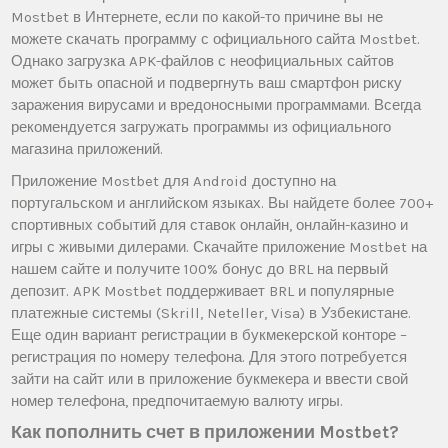
Mostbet в Интернете, если по какой-то причине вы не
можете скачать программу с официального сайта Mostbet.
Однако загрузка APK-файлов с неофициальных сайтов
может быть опасной и подвергнуть ваш смартфон риску
заражения вирусами и вредоносными программами. Всегда
рекомендуется загружать программы из официального
магазина приложений.
Приложение Mostbet для Android доступно на
португальском и английском языках. Вы найдете более 700+
спортивных событий для ставок онлайн, онлайн-казино и
игры с живыми дилерами. Скачайте приложение Mostbet на
нашем сайте и получите 100% бонус до BRL на первый
депозит. APK Mostbet поддерживает BRL и популярные
платежные системы (Skrill, Neteller, Visa) в Узбекистане.
Еще один вариант регистрации в букмекерской конторе –
регистрация по номеру телефона. Для этого потребуется
зайти на сайт или в приложение букмекера и ввести свой
номер телефона, предпочитаемую валюту игры.
Как пополнить счет в приложении Mostbet?