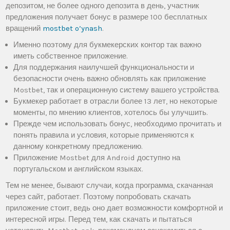
депозитом, не более одного депозита в день, участник
предложения получает бонус в размере 100 бесплатных
вращений
mostbet o’ynash
.
Именно поэтому для букмекерских контор так важно
иметь собственное приложение.
Для поддержания наилучшей функциональности и
безопасности очень важно обновлять как приложение
Mostbet, так и операционную систему вашего устройства.
Букмекер работает в отрасли более 13 лет, но некоторые
моменты, по мнению клиентов, хотелось бы улучшить.
Прежде чем использовать бонус, необходимо прочитать и
понять правила и условия, которые применяются к
данному конкретному предложению.
Приложение Mostbet для Android доступно на
португальском и английском языках.
Тем не менее, бывают случаи, когда программа, скачанная
через сайт, работает. Поэтому попробовать скачать
приложение стоит, ведь оно дает возможности комфортной и
интересной игры. Перед тем, как скачать и пытаться