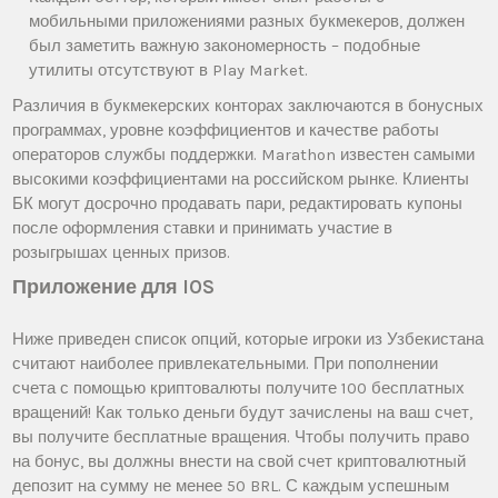
мобильными приложениями разных букмекеров, должен
был заметить важную закономерность – подобные
утилиты отсутствуют в Play Market.
Различия в букмекерских конторах заключаются в бонусных
программах, уровне коэффициентов и качестве работы
операторов службы поддержки. Marathon известен самыми
высокими коэффициентами на российском рынке. Клиенты
БК могут досрочно продавать пари, редактировать купоны
после оформления ставки и принимать участие в
розыгрышах ценных призов.
Приложение для IOS
Ниже приведен список опций, которые игроки из Узбекистана
считают наиболее привлекательными. При пополнении
счета с помощью криптовалюты получите 100 бесплатных
вращений! Как только деньги будут зачислены на ваш счет,
вы получите бесплатные вращения. Чтобы получить право
на бонус, вы должны внести на свой счет криптовалютный
депозит на сумму не менее 50 BRL. С каждым успешным