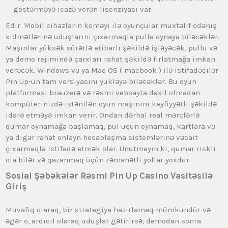
göstərməyə icazə verən lisenziyası var.
Edir. Mobil cihazların köməyi ilə oyunçular müxtəlif ödəniş
xidmətlərinə uduşlarını çıxarmaqla pulla oynaya biləcəklər.
Maşınlar yüksək sürətlə etibarlı şəkildə işləyəcək, pullu və
ya demo rejimində çarxları rahat şəkildə fırlatmağa imkan
verəcək. Windows və ya Mac OS ( macbook ) ilə istifadəçilər
Pin Up-ün tam versiyasını yükləyə biləcəklər. Bu oyun
platforması brauzerə və rəsmi vebsayta daxil olmadan
kompüterinizdə istənilən oyun maşınını keyfiyyətli şəkildə
idarə etməyə imkan verir. Ondan dərhal real mərclərlə
qumar oynamağa başlamaq, pul üçün oynamaq, kartlara və
ya digər rahat onlayn hesablaşma sistemlərinə vəsait
çıxarmaqla istifadə etmək olar. Unutmayın ki, qumar riskli
ola bilər və qazanmaq üçün zəmanətli yollar yoxdur.
Sosial Şəbəkələr Rəsmi Pin Up Casino Vasitəsilə
Giriş
Müvafiq olaraq, bir strategiya hazırlamaq mümkündür və
əgər o, ardıcıl olaraq uduşlar gətirirsə, demodan sonra