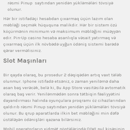
rəsmi Pinup saytından yenidən yükləmələri tövsiyə
olunur.
Hər bir istifadəçi hesabdan çıxarmaq üçün lazım olan
məbləği seçmək hüququna malikdir. Hər bir sistem özü
köçürmənin minimum və maksimum məbləğini müəyyən
edir. Pin-Up casino hesaba asanlıqla vəsait yatırmaq və
çıxarmaq üçün ilk növbədə uyğun ödəniş sistemi barədə
qərar verməlisiniz.
Slot Maşınları
Bir qayda olaraq, bu prosedur 2 dəqiqədən artıq vaxt tələb
olunmur. Iphone istifadə etsəniz, o zaman yeniləmə daha
asan baş verəcək, belə ki, Bu App Store vasitəsilə avtomatik
olaraq baş verir. Yenilənmədən sonra tətbiqin fəaliyyətini
dayandırması halında oyunçulara proqramı öz cihazlarından
qaldırıb rəsmi Pinup saytından yenidən yükləmələri tövsiyə
olunur. Bu qrup aparatlarda ilkin bet məbləğini min dəfə
üstələyən ödənişləri qazana bilərsiniz.
Mobil operatorların xidmət nöqtələrində QIWI pul kisəsinin