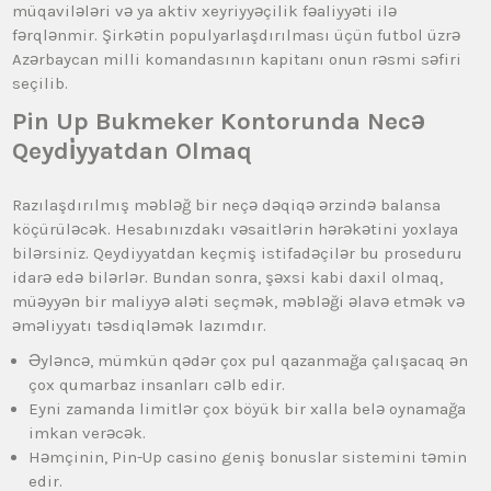
müqavilələri və ya aktiv xeyriyyəçilik fəaliyyəti ilə
fərqlənmir. Şirkətin populyarlaşdırılması üçün futbol üzrə
Azərbaycan milli komandasının kapitanı onun rəsmi səfiri
seçilib.
Pin Up Bukmeker Kontorunda Necə
Qeydi̇yyatdan Olmaq
Razılaşdırılmış məbləğ bir neçə dəqiqə ərzində balansa
köçürüləcək. Hesabınızdakı vəsaitlərin hərəkətini yoxlaya
bilərsiniz. Qeydiyyatdan keçmiş istifadəçilər bu proseduru
idarə edə bilərlər. Bundan sonra, şəxsi kabi daxil olmaq,
müəyyən bir maliyyə aləti seçmək, məbləği əlavə etmək və
əməliyyatı təsdiqləmək lazımdır.
Əyləncə, mümkün qədər çox pul qazanmağa çalışacaq ən
çox qumarbaz insanları cəlb edir.
Eyni zamanda limitlər çox böyük bir xalla belə oynamağa
imkan verəcək.
Həmçinin, Pin-Up casino geniş bonuslar sistemini təmin
edir.