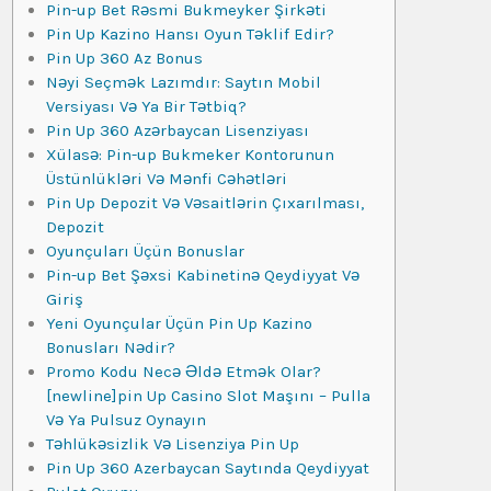
Pin-up Bet Rəsmi Bukmeyker Şirkəti
Pin Up Kazino Hansı Oyun Təklif Edir?
Pin Up 360 Az Bonus
Nəyi Seçmək Lazımdır: Saytın Mobil
Versiyası Və Ya Bir Tətbiq?
Pin Up 360 Azərbaycan Lisenziyası
Xülasə: Pin-up Bukmeker Kontorunun
Üstünlükləri Və Mənfi Cəhətləri
Pin Up Depozit Və Vəsaitlərin Çıxarılması,
Depozit
Oyunçuları Üçün Bonuslar
Pin-up Bet Şəxsi Kabinetinə Qeydiyyat Və
Giriş
Yeni Oyunçular Üçün Pin Up Kazino
Bonusları Nədir?
Promo Kodu Necə Əldə Etmək Olar?
[newline]pin Up Casino Slot Maşını – Pulla
Və Ya Pulsuz Oynayın
Təhlükəsizlik Və Lisenziya Pin Up
Pin Up 360 Azerbaycan Saytında Qeydiyyat