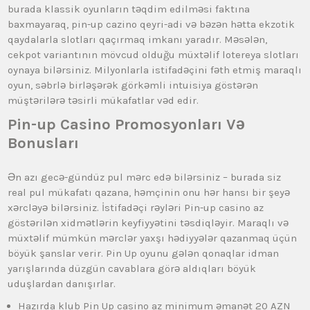
burada klassik oyunların təqdim edilməsi faktına
baxmayaraq, pin-up cazino qeyri-adi və bəzən hətta ekzotik
qaydalarla slotları qaçırmaq imkanı yaradır. Məsələn,
cekpot variantının mövcud olduğu müxtəlif lotereya slotları
oynaya bilərsiniz. Milyonlarla istifadəçini fəth etmiş maraqlı
oyun, səbrlə birləşərək görkəmli intuisiya göstərən
müştərilərə təsirli mükafatlar vəd edir.
Pin-up Casino Promosyonları Və
Bonusları
Ən azı gecə-gündüz pul mərc edə bilərsiniz – burada siz
real pul mükafatı qazana, həmçinin onu hər hansı bir şeyə
xərcləyə bilərsiniz. İstifadəçi rəyləri Pin-up casino az
göstərilən xidmətlərin keyfiyyətini təsdiqləyir. Maraqlı və
müxtəlif mümkün mərclər yaxşı hədiyyələr qazanmaq üçün
böyük şanslar verir. Pin Up oyunu gələn qonaqlar idman
yarışlarında düzgün cavablara görə aldıqları böyük
uduşlardan danışırlar.
Hazırda klub Pin Up casino az minimum əmanət 20 AZN