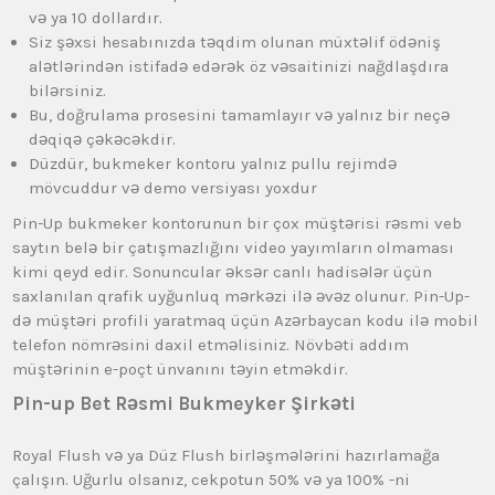
və ya 10 dollardır.
Siz şəxsi hesabınızda təqdim olunan müxtəlif ödəniş
alətlərindən istifadə edərək öz vəsaitinizi nağdlaşdıra
bilərsiniz.
Bu, doğrulama prosesini tamamlayır və yalnız bir neçə
dəqiqə çəkəcəkdir.
Düzdür, bukmeker kontoru yalnız pullu rejimdə
mövcuddur və demo versiyası yoxdur
Pin-Up bukmeker kontorunun bir çox müştərisi rəsmi veb
saytın belə bir çatışmazlığını video yayımların olmaması
kimi qeyd edir. Sonuncular əksər canlı hadisələr üçün
saxlanılan qrafik uyğunluq mərkəzi ilə əvəz olunur. Pin-Up-
də müştəri profili yaratmaq üçün Azərbaycan kodu ilə mobil
telefon nömrəsini daxil etməlisiniz. Növbəti addım
müştərinin e-poçt ünvanını təyin etməkdir.
Pin-up Bet Rəsmi Bukmeyker Şirkəti
Royal Flush və ya Düz Flush birləşmələrini hazırlamağa
çalışın. Uğurlu olsanız, cekpotun 50% və ya 100% -ni