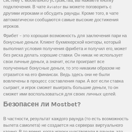
систему с мобильного устройства, вы нажмете кнопку
подключения. В чате Aviator вы можете поговорить с
другими игроками и обсудить раунды. Кроме того, в чате
автоматически сообщаются самые высокие достижения
игроков.
Фрибет – это хорошая возможность для заключения пари на
бонусные деньги. Клиент букмекерской конторы, который
выполнил условия получения фрибета и получил его, может
без риска делать хорошие ставки. Он никак не использует
свои личные деньги, а значит, если проиграет все
полученные бонусные деньги, то это никаким образом не
отразится на его финансах. Ведь здесь они не были
вовлечены в процесс составления пари. А вот если ставка
сыграет, и игрок сможет выиграть большие деньги, то он
сможет ими воспользоваться для своих личных целей.
Безопасен ли Mostbet?
В частности, результат каждого раунда (то есть возможность
вылета самолета) не создается на серверах виртуального
казино. В то время, когда игроки участвовали в раунде, это