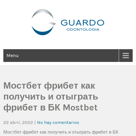
Guardo Odontología
Clínica Odontológica Desde 1905, Dedicada A Brindar Tratamientos
Dentales Personalizados E Integrales Centrados En La Salud Y El
Bienestar Estético.
Menu
Мостбет фрибет как
получить и отыграть
фрибет в БК Mostbet
22 abril, 2022
|
No hay comentarios
Мостбет фрибет как получить и отыграть фрибет в БК