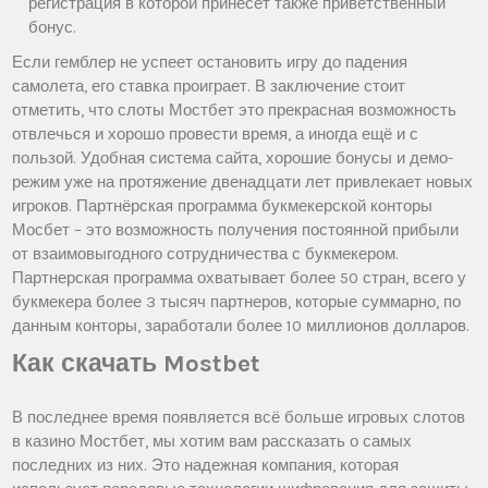
регистрация в которой принесет также приветственный
бонус.
Если гемблер не успеет остановить игру до падения
самолета, его ставка проиграет. В заключение стоит
отметить, что слоты Мостбет это прекрасная возможность
отвлечься и хорошо провести время, а иногда ещё и с
пользой. Удобная система сайта, хорошие бонусы и демо-
режим уже на протяжение двенадцати лет привлекает новых
игроков. Партнёрская программа букмекерской конторы
Мосбет – это возможность получения постоянной прибыли
от взаимовыгодного сотрудничества с букмекером.
Партнерская программа охватывает более 50 стран, всего у
букмекера более 3 тысяч партнеров, которые суммарно, по
данным конторы, заработали более 10 миллионов долларов.
Как скачать Mostbet
В последнее время появляется всё больше игровых слотов
в казино Мостбет, мы хотим вам рассказать о самых
последних из них. Это надежная компания, которая