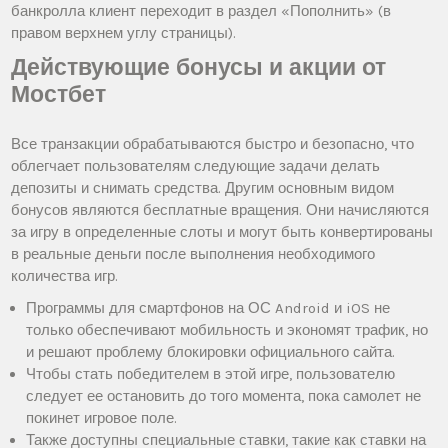
банкролла клиент переходит в раздел «Пополнить» (в
правом верхнем углу страницы).
Действующие бонусы и акции от
Мостбет
Все транзакции обрабатываются быстро и безопасно, что
облегчает пользователям следующие задачи делать
депозиты и снимать средства. Другим основным видом
бонусов являются бесплатные вращения. Они начисляются
за игру в определенные слоты и могут быть конвертированы
в реальные деньги после выполнения необходимого
количества игр.
Программы для смартфонов на ОС Android и iOS не
только обеспечивают мобильность и экономят трафик, но
и решают проблему блокировки официального сайта.
Чтобы стать победителем в этой игре, пользователю
следует ее остановить до того момента, пока самолет не
покинет игровое поле.
Также доступны специальные ставки, такие как ставки на