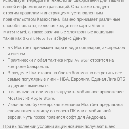
использует передовые технологии шифрования для защиты
вашей информации и транзакций. Она также следует
строгим правилам и инструкциям, установленным
правительством Казахстана. Казино принимает различные
способы оплаты, включая кредитные карты Visa и
Mastercard, а также различные электронные кошельки,
такие как Skrill, Neteller и Яндекс Деньги.
БК Мостбет принимает пари в виде ординаров, экспрессов
и систем.
Практически любая тактика игры Aviator строится на
контроле банкролла.
В разделе live-ставок на баскетбол можно встретить все
самые популярные лиги – НБА, Евролига, Единая Лига ВТБ
и другие чемпионаты.
IOS пользователи могут загрузить мобильное приложение
Mostbet из Apple Store.
Изначально букмекерская компания Мостбет предлагала
своим клиентам игру со своего ПК или с мобильной
версии, чуть позже появился софт для Андроида.
При выполнении условий акции новички получают шанс