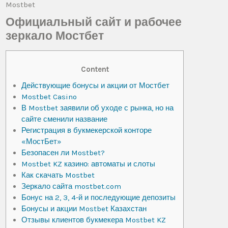
Mostbet
Официальный сайт и рабочее
зеркало Мостбет
Content
Действующие бонусы и акции от Мостбет
Mostbet Casino
В Mostbet заявили об уходе с рынка, но на
сайте сменили название
Регистрация в букмекерской конторе
«МостБет»
Безопасен ли Mostbet?
Mostbet KZ казино: автоматы и слоты
Как скачать Mostbet
Зеркало сайта mostbet.com
Бонус на 2, 3, 4-й и последующие депозиты
Бонусы и акции Mostbet Казахстан
Отзывы клиентов букмекера Mostbet KZ