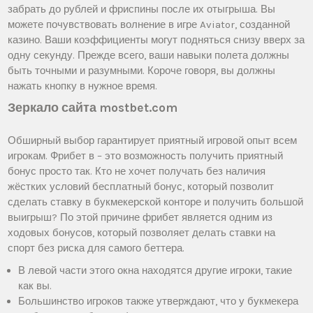
забрать до рублей и фриспины после их отыгрыша. Вы
можете почувствовать волнение в игре Aviator, созданной
казино. Ваши коэффициенты могут подняться снизу вверх за
одну секунду. Прежде всего, ваши навыки полета должны
быть точными и разумными. Короче говоря, вы должны
нажать кнопку в нужное время.
Зеркало сайта mostbet.com
Обширный выбор гарантирует приятный игровой опыт всем
игрокам. Фрибет в – это возможность получить приятный
бонус просто так. Кто не хочет получать без наличия
жёстких условий бесплатный бонус, который позволит
сделать ставку в букмекерской конторе и получить большой
выигрыш? По этой причине фрибет является одним из
ходовых бонусов, который позволяет делать ставки на
спорт без риска для самого беттера.
В левой части этого окна находятся другие игроки, такие
как вы.
Большинство игроков также утверждают, что у букмекера