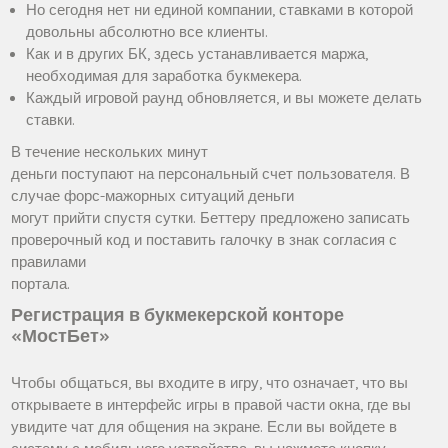
Но сегодня нет ни единой компании, ставками в которой
довольны абсолютно все клиенты.
Как и в других БК, здесь устанавливается маржа,
необходимая для заработка букмекера.
Каждый игровой раунд обновляется, и вы можете делать
ставки.
В течение нескольких минут
деньги поступают на персональный счет пользователя. В
случае форс-мажорных ситуаций деньги
могут прийти спустя сутки. Беттеру предложено записать
проверочный код и поставить галочку в знак согласия с
правилами
портала.
Регистрация в букмекерской конторе
«МостБет»
Чтобы общаться, вы входите в игру, что означает, что вы
открываете в интерфейс игры в правой части окна, где вы
увидите чат для общения на экране. Если вы войдете в