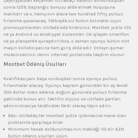
Qeydiyyatdan keçərkən istifadəçi balansı doldurduqdan
sonra 125% başlanğıc bonusu əldə etmək hüququna
malikdir və o, həmçinin əlavə two hundred fifity pulsuz
fırlanma qazanacaq. Tətbiqdə siz bütün bölmələr üçün
promosyonlardan istifadə edə bilərsiniz. Mostbet yukle iOS
və ya Android os əməliyyat sistemləri ilə işləyən smartfon
və ya planşetdə quraşdırılıbsa, o zaman oyunçu bütün slot
maşın kolleksiyasına tam giriş əldə edir. Onlayn qumar
müəssisəsinin rəsmi internet portalında təqdim olunur.
Mostbet Ödəniş Üsulları
Kvalifikasiyanı başa vurduqdan sonra oyunçu pulsuz
fırlanmalar alacaq. Oyunçu bayram günündən bir ay əvvəl
300 dollar mərc edərsə, doğum günündə pulsuz fırlanma
şəklində bonus alır. Təklifin ölçüsü və istifadə şərtləri
administrasiya tərəfindən fərdi olaraq təyin edilir.
Bəzi istifadəçilər mostbet yukle işləməsinə mane olan
problemlə qarşılaşa bilər.
Minimum hesab doldurulmasının məbləği 50-dir AZN
bütün ödəniş üsulları üçün.