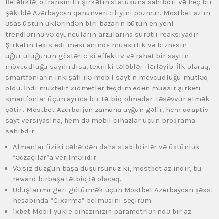
Beləliklə, o transmilli şirkətin statusuna sahibdir və heç bir
şəkildə Azərbaycan qanunvericiliyini pozmur. Mostbet az-ın
əsas üstünlüklərindən biri bazarın bütün en yeni
trendlərinə və oyuncuların arzularına sürətli reaksiyadır.
Şirkətin təsis edilməsi anında müasirlik və biznesin
uğurluluğunun göstəricisi effektiv və rahat bir saytın
mövcudluğu sayılırdısa, texniki tələblər ilərləyib. İlk olaraq,
smartfonların inkişafı ilə mobil saytın mövcudluğu mütləq
oldu. İndi müxtəlif xidmətlər təqdim edən müasir şirkəti
smartfonlar üçün ayrıca bir tətbiq olmadan təsəvvür etmək
çətin. Mostbet Azerbaijan zamana uyğun gəlir, hem adaptiv
sayt versiyasına, hem də mobil cihazlar üçün proqrama
sahibdir.
Almanlar fiziki cəhətdən daha stabildirlər və üstünlük
“əczaçılar”a verilməlidir.
Və siz düzgün başa düşürsünüz ki, mostbet az indir, bu
reward birbaşa tətbiqdə olacaq.
Uduşlarımı geri götürmək üçün Mostbet Azerbaycan şəxsi
hesabında “Çıxarma” bölməsini seçirəm.
1xbet Mobil yukle cihazınızın parametrlərində bir az