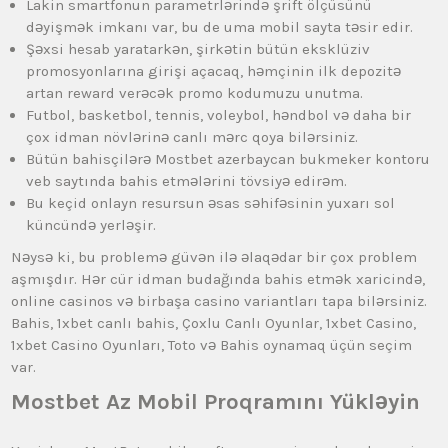
Lakin smartfonun parametrlərində şrift ölçüsünü
dəyişmək imkanı var, bu de uma mobil sayta təsir edir.
Şəxsi hesab yaratarkən, şirkətin bütün eksklüziv
promosyonlarına girişi açacaq, həmçinin ilk depozitə
artan reward verəcək promo kodumuzu unutma.
Futbol, ​​basketbol, ​​tennis, voleybol, həndbol və daha bir
çox idman növlərinə canlı mərc qoya bilərsiniz.
Bütün bahisçilərə Mostbet azerbaycan bukmeker kontoru
veb saytında bahis etmələrini tövsiyə edirəm.
Bu keçid onlayn resursun əsas səhifəsinin yuxarı sol
küncündə yerləşir.
Nəysə ki, bu problemə güvən ilə əlaqədar bir çox problem
aşmışdır. Hər cür idman budağında bahis etmək xaricində,
online casinos və birbaşa casino variantları tapa bilərsiniz.
Bahis, 1xbet canlı bahis, Çoxlu Canlı Oyunlar, 1xbet Casino,
1xbet Casino Oyunları, Toto və Bahis oynamaq üçün seçim
var.
Mostbet Az Mobil Proqramını Yükləyin