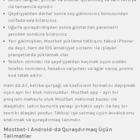
ilə tamamilə eynidir.
Qeydiyyatdan dərhal sonra xoş gəlmisiniz bonusundan
istifadə edə bilərsiniz.
Uğurla quraşdırdıqdan sonra göstərilən parametri
yenidən söndürə bilərsiniz.
Yeri gəlmişkən, Mostbet yükləmə tətbiqini təkcə iPhone-
da deyil, həm də İOS əməliyyat sistemi ilə işləyən
planşetlərdə yükləmək olar.
Telefon nömrəsi ilə qeydiyyatdan keçmək üçün sizdən
telefon nömrəniz, hesabın valyutası və əgər varsa, promo
kod tələb edilir.
Həm də dil, ketika qurşağı və koefisient formatını dəyişmək
üçün ayrı bir blok mövcuddur. Mostbet app – ayrı bir
proqram məhsulu olub Mostbet məlumat bazası ilə
əlaqəlidir. Lakin bununla yanaşı şirkətin saytı ilə heç bir
texniki əlaqəsi yoxdur. Tətbiqi işə salmaq üçün əvvəlcə onu
endirmək və quraşdırmaq lazımdır.
Mostbet-i Android-də Quraşdırmaq Üçün
Təlimatlar