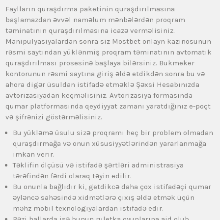
Faylların quraşdırma paketinin quraşdırılmasına
başlamazdan əvvəl naməlum mənbələrdən proqram
təminatının quraşdırılmasına icazə verməlisiniz.
Manipulyasiyalardan sonra siz Mostbet onlayn kazinosunun
rəsmi saytından yüklənmiş proqram təminatının avtomatik
quraşdırılması prosesinə başlaya bilərsiniz. Bukmeker
kontorunun rəsmi saytına giriş əldə etdikdən sonra bu və
ahora digər üsuldan istifadə etməklə Şəxsi Hesabınızda
avtorizasiyadan keçməlisiniz. Avtorizasiya formasında
qumar platformasında qeydiyyat zamanı yaratdığınız e-poçt
və şifrənizi göstərməlisiniz.
Bu yükləmə üsulu sizə proqramı heç bir problem olmadan
quraşdırmağa və onun xüsusiyyətlərindən yararlanmağa
imkan verir.
Təklifin ölçüsü və istifadə şərtləri administrasiya
tərəfindən fərdi olaraq təyin edilir.
Bu onunla bağlıdır ki, getdikcə daha çox istifadəçi qumar
əyləncə sahəsində xidmətlərə çıxış əldə etmək üçün
məhz mobil texnologiyalardan istifadə edir.
Bəzi hallarda isə bunun ruletka oyunlarına aid olub