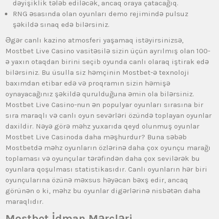
dəyişiklik tələb ediləcək, ancaq oraya çatacağıq.
RNG əsasında olan oyunları demo rejimində pulsuz
şəkildə sınaq edə bilərsiniz.
Əgər canlı kazino atmosferi yaşamaq istəyirsinizsə,
Mostbet Live Casino vasitəsilə sizin üçün ayrılmış olan 100-
ə yaxın otaqdan birini seçib oyunda canlı olaraq iştirak edə
bilərsiniz. Bu üsulla siz həmçinin Mostbet-ə texnoloji
baxımdan etibar edə və proqramın sizin həmişə
oynayacağınız şəkildə qurulduğuna əmin ola bilərsiniz.
Mostbet Live Casino-nun ən populyar oyunları sırasına bir
sıra maraqlı və canlı oyun sevərləri özündə toplayan oyunlar
daxildir. Nəyə görə məhz yuxarıda qeyd olunmuş oyunlar
Mostbet Live Casinoda daha məşhurdur? Buna səbəb
Mostbetdə məhz oyunların özlərinə daha çox oyunçu marağı
toplaması və oyunçular tərəfindən daha çox sevilərək bu
oyunlara qoşulması statistikasıdır. Canlı oyunların hər biri
oyunçularına özünə məxsus həyəcan bəxş edir, ancaq
görünən o ki, məhz bu oyunlar digərlərinə nisbətən daha
maraqlıdır.
Mostbet İdman Mərcləri