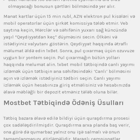
olmayacağı bonusun şərtləri bölməsində yer alır.
Manat kartlar üçün 15 min rubl, AZN elektron pul kisələri və
mobil operatorlar üçün şirkət komissiya tələb etmir. Veb
saytına keçin, Mərclər və səhifənin yuxarı sağ küncündə
yaşıl “Qeydiyyatdan keç” düyməsini secin. Ölkəni və
istədiyiniz valyutanı göstərin. Qeydiyyat haqqında ətraflı
məlumat əldə edin 1xBet. Sonra, pul çıxarmaq üçün ozuvuze
uygun bir yontem seçin. Pul çıxarmağın bütün yolları
haqqında melumat alin. 1xbet mobil tətbiqində canlı yayımı
izləmək üçün tətbiqin ana səhifəsindəki ‘Canlı’ bölməsini
açın və izləmək istədiyiniz tədbiri seçin. Canlı yayımı
izləmək üçün hesabınıza giriş etməlisiniz və hesabınızda
əlavə məbləğli bir depozit etməniz tələb oluna bilər.
Mostbet Tətbiqində Ödəniş Üsulları
Tətbiq bazara əlavə edilə bildiyi üçün quraşdırma prosesi
çox sadələşdirilmişdir. Quraşdırma arxa planda baş verir,
ona görə də qumarbaz yalnız onu işə salmalı və onun
tamamlanmasını gözləməlidir. Maraqlı çempionatlar