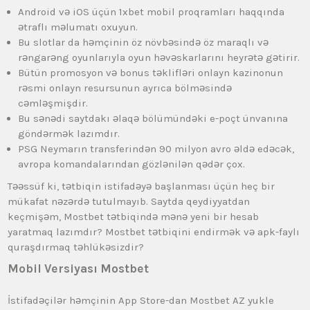
Android və iOS üçün 1xbet mobil proqramları haqqında
ətraflı məlumatı oxuyun.
Bu slotlar da həmçinin öz növbəsində öz maraqlı və
rəngarəng oyunlarıyla oyun həvəskarlarını heyrətə gətirir.
Bütün promosyon və bonus təklifləri onlayn kazinonun
rəsmi onlayn resursunun ayrıca bölməsində
cəmləşmişdir.
Bu sənədi saytdakı əlaqə bölümündəki e-poçt ünvanına
göndərmək lazımdır.
PSG Neymarın transferindən 90 milyon avro əldə edəcək,
avropa komandalarından gözlənilən qədər çox.
Təəssüf ki, tətbiqin istifadəyə başlanması üçün heç bir
mükafat nəzərdə tutulmayıb. Saytda qeydiyyatdan
keçmişəm, Mostbet tətbiqində mənə yeni bir hesab
yaratmaq lazımdır? Mostbet tətbiqini endirmək və apk-faylı
quraşdırmaq təhlükəsizdir?
Mobil Versiyası Mostbet
İstifadəçilər həmçinin App Store-dan Mostbet AZ yukle