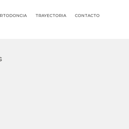
RTODONCIA
TRAYECTORIA
CONTACTO
ienestar Estético.
s