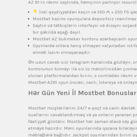
AZ 91-in rəsmi saytında, həmçinin partnyor resursla
İndi qeydiyyatdan keçin və 550 ₼ + 250 FS qə
Mostbet kazino oyunçulara depozitsiz inanılmaz 
Saytın və tətbiqlərin interfeysi və dizaynı oxşa
bir şəkildə aşağı deyil.
Mostbet AZ bukmeker kontoru azərbaycanlı oyun
Oyunlarda onlara tanış olmayan valyutadan istif
etmək lazım olmayacaqdır.
Ən uzun cavab sizi telegram kanalında gözləyir, o
kontorunun köməyi ilə siz öz mənzilinizdən çıxma
olunan platformalardan birini, o cümlədən rəsmi ve
Mostbet-AZ91 oyun öncəsi, canlı, lotereya və onlay
Hər Gün Yeni İl Mostbet Bonuslar
Mostbet müştərilərini 24/7 e-poçt və canlı dəstək 
suallarını cavablandırmaq və ya onların yaranan p
fəaliyyət göstərir. Mostbet hər zaman əlavə səy 
etməyə hazırdır. Mərc oyunlarında qazana biləcəyin
məbləğlərə bağlıdır. Jackpot oyunlarından birini 