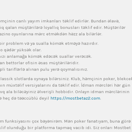
əmçinin canlı yayım imkanları təklif edirlər. Bundan əlavə,
 qalan müştərilərə loyallıq bonusları təklif edir. Müştərilər
azino oyunlarına mərc etməkdən həzz ala bilərlər.
ir problem və ya sualla kömək etməyə hazırdır.
 o qədər yüksək olar.
ınızı anlamağa kömək edəcək suallar verəcək.
 bettorlar ofisin əsas müştəriləridir.
i tariflərlə alınan pulu yerə qoymalısınız.
lassik slotlarda oynaya bilərsiniz. Klub, həmçinin poker, blekce
nın müxtəlif versiyalarını da təklif edir. İdman mərcləri hər gün
övq ala biləcəyiniz əlverişli hobbidir. Onlayn idman mərclərinin
ə heç də təəccüblü deyil
https://mostbetaz2.com
.
ım funksiyasını çox bəyənirəm. Mən poker fanatıyam, buna görə
lif olunduğu bir platforma tapmaq vacib idi. Siz onları Mostbet