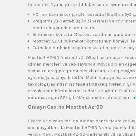
bilərsiniz. Oyuna giriş etdikdən sonra, oyunun ödə
Hər bir bukmeker şirkəti bazarda fərqlənməyə çal
Proqramı yükləmək üçün cihazınızın aktiv interne
malik olduğundan əmin olun.
Bukmeker kontoru Mostbet az, idman qarşıdurmala
Mostbet AZ 91 bukmeker kontorunun köməyi ilə s
Futbolda bir hadisə üçün mövcud mərclərin sayı 
Mostbet AZ-90 Android və iOS cihazları üçün xüsusi
idman mərcləri və veb saytında mövcud olan digər 
sadəcə olaraq proqramı cihazlarının tətbiq mağaza
oynamağa başlaya bilərlər. Mobil versiya əsas veb
texnologiyasından istifadə etməklə şifrələnir. Şir
etmək üçün bütün lazımi tədbirləri görür. Təhlükə
qorumaq üçün SSL şifrələməsindən istifadə edir
h
Onlayn Casino Mostbet Az-90
Seçimlərinizdən razı qaldıqdan sonra “Mərc yerləş
xüsusiyyətləri ilə Mostbet AZ-90 Azərbaycanda təh
yerdir. Xeyr, Mostbet AZ-90-da əmanət və ya vəsait