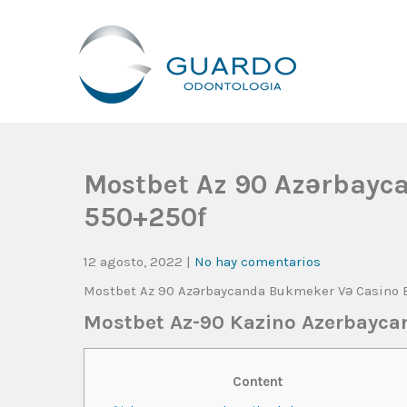
Guardo Odontología
Clínica Odontológica Desde 1905, Dedicada A Brindar Tratam
Mostbet Az 90 Azərbayc
550+250f
12 agosto, 2022
|
No hay comentarios
Mostbet Az 90 Azərbaycanda Bukmeker Və Casino 
Mostbet Az-90 Kazino Azerbayca
Content