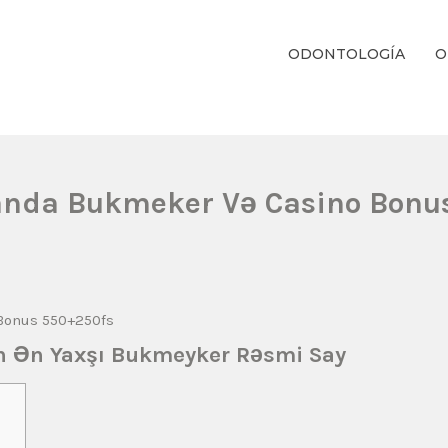
ODONTOLOGÍA
O
ientos Dentales Personalizados E Integrales Centrados En La Salud Y El B
anda Bukmeker Və Casino Bonu
Bonus 550+250fs
n Ən Yaxşı Bukmeyker Rəsmi Say