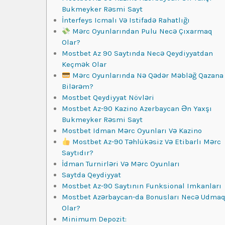
Bukmeyker Rəsmi Sayt
İnterfeys Icmalı Və Istifadə Rahatlığı
Mərc Oyunlarından Pulu Necə Çıxarmaq
Olar?
Mostbet Az 90 Saytında Necə Qeydiyyatdan
Keçmək Olar
Mərc Oyunlarında Nə Qədər Məbləğ Qazana
Bilərəm?
Mostbet Qeydiyyat Növləri
Mostbet Az-90 Kazino Azerbaycan Ən Yaxşı
Bukmeyker Rəsmi Sayt
Mostbet Idman Mərc Oyunları Və Kazino
Mostbet Az-90 Təhlükəsiz Və Etibarlı Mərc
Saytıdır?
İdman Turnirləri Və Mərc Oyunları
Saytda Qeydiyyat
Mostbet Az-90 Saytının Funksional Imkanları
Mostbet Azərbaycan-da Bonusları Necə Udma
Olar?
Minimum Depozit: