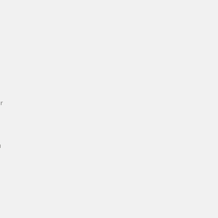
.
r
ı
l