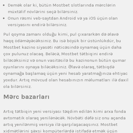
Demək olar ki, bütün Mostbet slotlarında mərclərin
müxtəlif növlərini seçə bilərsiniz.
Onun rəsmi veb-saytdan Android və ya iOS üçün olan
versiyasını endirə bilərsiniz.
Pul qoyma zamanı olduğu kimi, pul çıxararkən də əlavə
haqq ödəməyəcəksiniz. Bu isə böyük bir üstünlükdür, bu
Mostbet kazino siyasəti nəticəsində oynamaq üçün daha
çox pulunuz olacaq. Beləcə, Mostbet tətbiqini endirə
biləcəksiniz və onun vasitəsilə bu kazinonun bütün qumar
oyunlarını oynaya biləcəksiniz. Əlavə olaraq, tətbiqdə
oynamağa başlamaq üçün yeni hesab yaratmağınıza ehtiyac
yoxdur. Artıq mövcud olan hesabınızın məlumatları ilə daxil
ola bilərsiniz.
Mərc bazarları
Artıq tətbiqin yeni versiyası təqdim edilən kimi arxa fonda
avtomatik olaraq yenilənəcək. Növbəti dəfə siz onu açanda
artıq yenilənmiş versiya ilə qarşılaşacaqsınız. Mostbet
xidmətlərini şəxsi kompüterlərdə istifadə etmək üçün