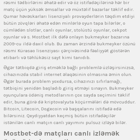
rəsmi tədbirlərini əhatə edir və öz istifadəçilərinə hər bir
matç üçün yüksək əmsallar və müxtəlif bazarlar təklif edir.
Qumar həvəskarları lisenziyalı provayderlərin təqdim etdiyi
bütün zövqləri əhatə edən minlərlə oyun tapa bilərlər, o
cümlədən slotlar, canlı oyunlar, stolüstü oyunlar, cekpot
oyunlar və s. Mostbet ilk dəfə onlayn bukmeyker bazarına
2009-cu ildə daxil olub. Bu zaman ərzində bukmeyker özünü
rəsmi Kürasao lisenziyası çərçivəsində fəaliyyət göstərən
etibarlı və təhlükəsiz sayt kimi tanıdıb.
Əgər tətbiqdə giriş etməklə bağlı problemlə üzləşirsinizsə,
cihazınızda stabil internet əlaqəsinin olmasına əmin olun.
Əgər burada problem yoxdursa, cihazınızı sıfırlamağı,
tətbiqini yenidən başladıb giriş etməyi sınayın. Bukmeyker
oyunçulara ödəniş metodlarının çox sayda seçimini təklif
edir, buna görə də kriptovalyuta köçürmələri də mövcuddur.
Bitcoin, Litecoin, Dogecoin və başqalarını istifadə edə
bilərsiniz. Qeydiyyatdan keçmiş bütün istifadəçilər
istənilən canlı matçın canlı yayımını pulsuz izləyə bilər.
Mostbet-də matçları canlı izləmək