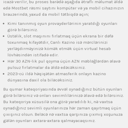
icazə verilir, bu proses barədə aşağıda ətraflı məlumat əldə
edə Mostbet rəsmi saytını kompüter və ya mobil cihazınızın
brauzerində, yaxud da mobil tətbiqdə açın;
Kimi tanınmış oyun provayderlərinin yaratdığı oyunları
görə bilərsiniz.
Üstəlik, slot maşınını fırlatmaq üçün ekrana bir dəfə
toxunmaq kifayətdir, Canlı Kazino isə mərclərinizi
yerləşdirməyinizə kömək etmək üçün virtual hesab
lövhəsindən istifadə edir.
Hər 30 AZN-lik pul qoyma üçün AZN məbləğlərdən əlavə
pulsuz fırlatmalar da əldə edəcəksiniz.
2023-cü ildə həqiqətən atmasferik onlayn kazino
dünyasına daxil ola biləcəksiniz.
Bu qumar kateqoriyasında əvvəl oynadığınız bütün oyunları
görə bilərsiniz və onları sevimlilərinizə əlavə edə bilərsiniz.
Bu kateqoriya xüsusilə ona görə yaradılıb ki, nə vaxtsa
oynadığınız sevimli oyunlarınıza hər zaman qayıtmaq üçün
çıxışınız olsun. Beləcə nə vaxtsa qarşınıza çıxmış xoşunuza
gələn oyunları axtara-axtara qalmayacaqsınız.