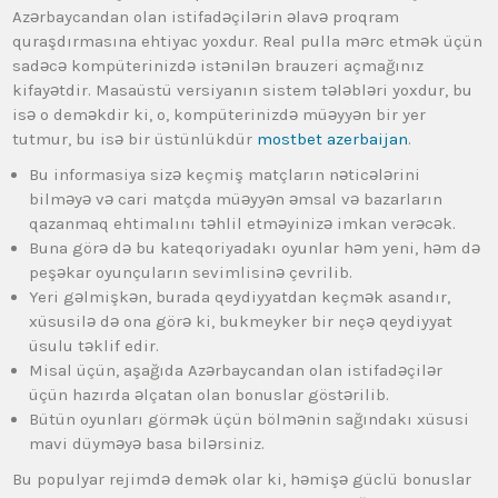
Azərbaycandan olan istifadəçilərin əlavə proqram
quraşdırmasına ehtiyac yoxdur. Real pulla mərc etmək üçün
sadəcə kompüterinizdə istənilən brauzeri açmağınız
kifayətdir. Masaüstü versiyanın sistem tələbləri yoxdur, bu
isə o deməkdir ki, o, kompüterinizdə müəyyən bir yer
tutmur, bu isə bir üstünlükdür
mostbet azerbaijan
.
Bu informasiya sizə keçmiş matçların nəticələrini
bilməyə və cari matçda müəyyən əmsal və bazarların
qazanmaq ehtimalını təhlil etməyinizə imkan verəcək.
Buna görə də bu kateqoriyadakı oyunlar həm yeni, həm də
peşəkar oyunçuların sevimlisinə çevrilib.
Yeri gəlmişkən, burada qeydiyyatdan keçmək asandır,
xüsusilə də ona görə ki, bukmeyker bir neçə qeydiyyat
üsulu təklif edir.
Misal üçün, aşağıda Azərbaycandan olan istifadəçilər
üçün hazırda əlçatan olan bonuslar göstərilib.
Bütün oyunları görmək üçün bölmənin sağındakı xüsusi
mavi düyməyə basa bilərsiniz.
Bu populyar rejimdə demək olar ki, həmişə güclü bonuslar