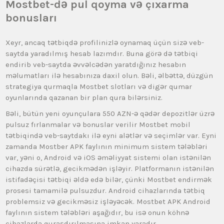
Mostbet-də pul qoyma və çıxarma
bonusları
Xeyr, ancaq tətbiqdə profilinizlə oynamaq üçün sizə veb-
saytda yaradılmış hesab lazımdır. Buna görə də tətbiqi
endirib veb-saytda əvvəlcədən yaratdığınız hesabın
məlumatları ilə hesabınıza daxil olun. Bəli, əlbəttə, düzgün
strategiya qurmaqla Mostbet slotları və digər qumar
oyunlarında qazanan bir plan qura bilərsiniz.
Bəli, bütün yeni oyunçulara 550 AZN-ə qədər depozitlər üzrə
pulsuz fırlanmalar və bonuslar verilir Mostbet mobil
tətbiqində veb-saytdakı ilə eyni alətlər və seçimlər var. Eyni
zamanda Mostber APK faylının minimum sistem tələbləri
var, yəni o, Android və iOS əməliyyat sistemi olan istənilən
cihazda sürətlə, gecikmədən işləyir. Platformanın istənilən
istifadəçisi tətbiqi əldə edə bilər, çünki Mostbet endirmək
prosesi tamamilə pulsuzdur. Android cihazlarında tətbiq
problemsiz və gecikməsiz işləyəcək. Mostbet APK Android
faylının sistem tələbləri aşağıdır, bu isə onun köhnə
cihazlarda quraşdırılmasına imkan yaradır.