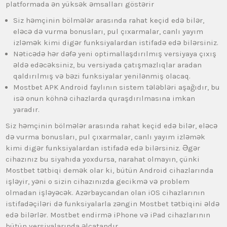
platformada ən yüksək əmsalları göstərir
Siz həmçinin bölmələr arasında rahat keçid edə bilər,
eləcə də vurma bonusları, pul çıxarmalar, canlı yayım
izləmək kimi digər funksiyalardan istifadə edə bilərsiniz.
Nəticədə hər dəfə yeni optimallaşdırılmış versiyaya çıxış
əldə edəcəksiniz, bu versiyada çatışmazlıqlar aradan
qaldırılmış və bəzi funksiyalar yenilənmiş olacaq.
Mostbet APK Android faylının sistem tələbləri aşağıdır, bu
isə onun köhnə cihazlarda quraşdırılmasına imkan
yaradır.
Siz həmçinin bölmələr arasında rahat keçid edə bilər, eləcə
də vurma bonusları, pul çıxarmalar, canlı yayım izləmək
kimi digər funksiyalardan istifadə edə bilərsiniz. Əgər
cihazınız bu siyahıda yoxdursa, narahat olmayın, çünki
Mostbet tətbiqi demək olar ki, bütün Android cihazlarında
işləyir, yəni o sizin cihazınızda gecikmə və problem
olmadan işləyəcək. Azərbaycandan olan iOS cihazlarının
istifadəçiləri də funksiyalarla zəngin Mostbet tətbiqini əldə
edə bilərlər. Mostbet endirmə iPhone və iPad cihazlarının
bütün versiyalarında əlçatandır