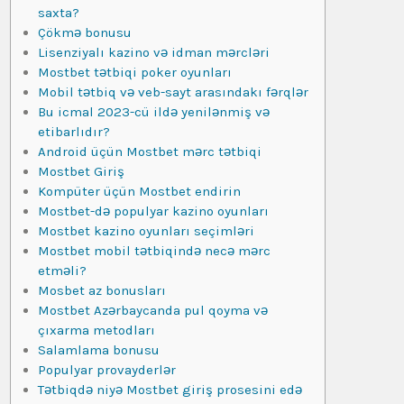
saxta?
Çökmə bonusu
Lisenziyalı kazino və idman mərcləri
Mostbet tətbiqi poker oyunları
Mobil tətbiq və veb-sayt arasındakı fərqlər
Bu icmal 2023-cü ildə yenilənmiş və
etibarlıdır?
Android üçün Mostbet mərc tətbiqi
Mostbet Giriş
Kompüter üçün Mostbet endirin
Mostbet-də populyar kazino oyunları
Mostbet kazino oyunları seçimləri
Mostbet mobil tətbiqində necə mərc
etməli?
Mosbet az bonusları
Mostbet Azərbaycanda pul qoyma və
çıxarma metodları
Salamlama bonusu
Populyar provayderlər
Tətbiqdə niyə Mostbet giriş prosesini edə