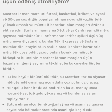
üçün ödəniş etməliyəm?
Mostbet idman mərcləri futbol, basketbol, kriket, voleybol
və 30-dan çox digər populyar idman növündə yüzlərlərlə
yüksək əmsalı və müxtəlif bazarları olan matçları özündə
ehtiva edir. Bunların hamısına Xətt və ya Canlı rejimdə mərc
qoymaq mümkündür. Platformanın istifadəçiləri üçün üç
mərc növü əlçatandır, bunlar Tək, Ekspress və Sistem
mərcləridir. İstəyinizdən asılı olaraq, konkret bazarlarla
mərc tək qoya bilər, yaxud onları böyük bir mərcdə
birləşdirə bilərsiniz. Mostbet idman matçları üçün
bazarların geniş seçimini təklif edən bukmeykerlərdən
biridir.
Bu isə böyük bir üstünlükdür, bu Mostbet kazino siyasəti
nəticəsində oynamaq üçün daha çox pulunuz olacaq.
“Bir qollu bandit” də adlandırılan bu qumar əyləncə
növündə sadəcə qolu çəkirsiniz və kombinasiyaları
toplayırsınız.
Bütün ekran ölçülərinə uyğunlaşma və asan naviqasiya
sayəsində bölmələr arasında asanlıqla keçid edə