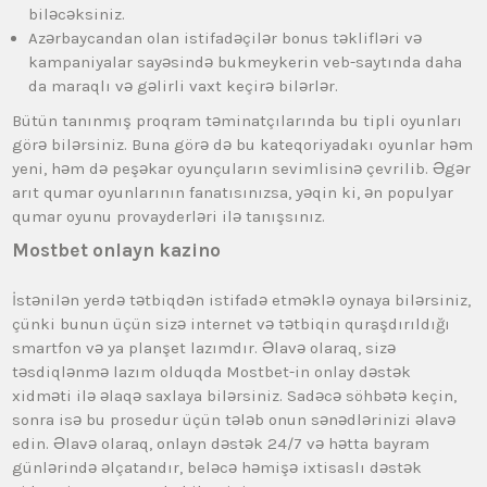
biləcəksiniz.
Azərbaycandan olan istifadəçilər bonus təklifləri və
kampaniyalar sayəsində bukmeykerin veb-saytında daha
da maraqlı və gəlirli vaxt keçirə bilərlər.
Bütün tanınmış proqram təminatçılarında bu tipli oyunları
görə bilərsiniz. Buna görə də bu kateqoriyadakı oyunlar həm
yeni, həm də peşəkar oyunçuların sevimlisinə çevrilib. Əgər
arıt qumar oyunlarının fanatısınızsa, yəqin ki, ən populyar
qumar oyunu provayderləri ilə tanışsınız.
Mostbet onlayn kazino
İstənilən yerdə tətbiqdən istifadə etməklə oynaya bilərsiniz,
çünki bunun üçün sizə internet və tətbiqin quraşdırıldığı
smartfon və ya planşet lazımdır. Əlavə olaraq, sizə
təsdiqlənmə lazım olduqda Mostbet-in onlay dəstək
xidməti ilə əlaqə saxlaya bilərsiniz. Sadəcə söhbətə keçin,
sonra isə bu prosedur üçün tələb onun sənədlərinizi əlavə
edin. Əlavə olaraq, onlayn dəstək 24/7 və hətta bayram
günlərində əlçatandır, beləcə həmişə ixtisaslı dəstək