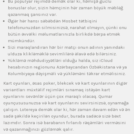
Bu populyar rejimdə demək olar ki, həmişə güclü
bonuslar olur, sizin həmçinin hər zaman böyük məbləğ
qazanmaq şansınız var.
Əgər hər hansı səbəbdən Mosbet tətbiqini
telefonunuzdan silmisinizsə, narahat olmayın, çünki onu
bütün əvvəlki məlumatlarınızla birlikdə bərpa etmək
mümkündür.
Sizi maraqlandıran hər bir matçı onun adının yanındakı
ulduza klikləməklə sevimlilərə əlavə edə bilərsiniz.
Yükləmə məhdudiyyətləri olduğu halda, siz iCloud
hesabınızın regionunu Azərbaycandan Özbəkistana və ya
Kolumbiyaya dəyişməli və yükləməni təkrar etməlisiniz.
Kart oyunları, əsas poker, blekcek və kart oyunlarının digər
variantları müxtəlif rejimləri sınamaq istəyən kart
oyunlarını sevənlər üçün çox maraqlı olacaq. Qumar
oyunçususunuzsa və kart oyunlarını sevirsinizsə, oynamağa
çalışın. Lotereya demək olar ki, hər zaman davam edən və ən
sadə şəkildə keçirilən oyundur, burada sadəcə sizə bəxt
lazımdır. Sonra isə barabanın fırlanıb rəqəmləri verməsini
və qazanmağınızı gözləmək qalır.