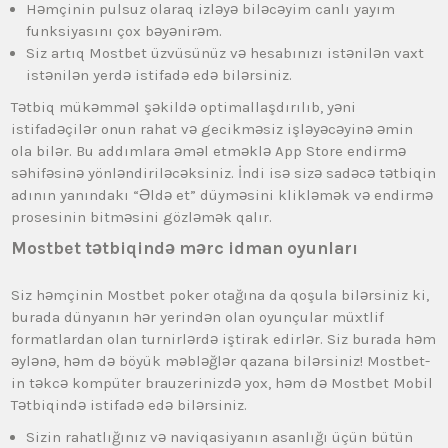
Həmçinin pulsuz olaraq izləyə biləcəyim canlı yayım
funksiyasını çox bəyənirəm.
Siz artıq Mostbet üzvüsünüz və hesabınızı istənilən vaxt
istənilən yerdə istifadə edə bilərsiniz.
Tətbiq mükəmməl şəkildə optimallaşdırılıb, yəni
istifadəçilər onun rahat və gecikməsiz işləyəcəyinə əmin
ola bilər. Bu addımlara əməl etməklə App Store endirmə
səhifəsinə yönləndiriləcəksiniz. İndi isə sizə sadəcə tətbiqin
adının yanındakı “Əldə et” düyməsini klikləmək və endirmə
prosesinin bitməsini gözləmək qalır.
Mostbet tətbiqində mərc idman oyunları
Siz həmçinin Mostbet poker otağına da qoşula bilərsiniz ki,
burada dünyanın hər yerindən olan oyunçular müxtlif
formatlardan olan turnirlərdə iştirak edirlər. Siz burada həm
əylənə, həm də böyük məbləğlər qazana bilərsiniz! Mostbet-
in təkcə kompüter brauzerinizdə yox, həm də Mostbet Mobil
Tətbiqində istifadə edə bilərsiniz.
Sizin rahatlığınız və naviqasiyanın asanlığı üçün bütün