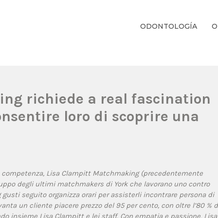
ODONTOLOGÍA
O
ientos Dentales Personalizados E Integrales Centrados En La Salud Y El B
ng richiede a real fascination
nsentire loro di scoprire una
one competenza, Lisa Clampitt Matchmaking (precedentemente
ruppo degli ultimi matchmakers di York che lavorano uno contro
 gusti seguito organizza orari per assisterli incontrare persona di
nta un cliente piacere prezzo del 95 per cento, con oltre l’80 % d
ndo insieme Lisa Clampitt e lei staff. Con empatia e passione, Lisa