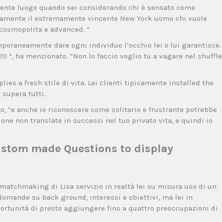
olgente luogo quando sei considerando chi è sensato come
veramente il estremamente vincente New York uomo chi vuole
 cosmopolita e advanced. “
raneamente dare ogni individuo l’occhio lei o lui garantisce.
 “, ha menzionato. “Non lo faccio voglio tu a vagare nel shuffle
lies a fresh stile di vita. Lei clienti tipicamente installed the
 supera tutti.
ato, “e anche io riconoscere come solitario e frustrante potrebbe
one non translate in successi nel tuo privato vita, e quindi io
ustom made Questions to display
atchmaking di Lisa servizio in realtà lei su misura uso di un
omande su back ground, interessi e obiettivi, ma lei in
ortunità di presto aggiungere fino a quattro preoccupazioni di