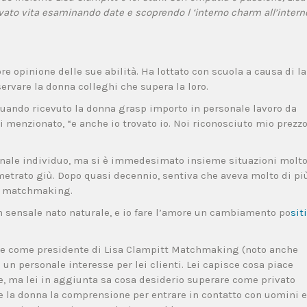
rivato vita esaminando date e scoprendo l ‘interno charm all’intern
 opinione delle sue abilità. Ha lottato con scuola a causa di la
sservare la donna colleghi che supera la loro.
o quando ricevuto la donna grasp importo in personale lavoro da
ei menzionato, “e anche io trovato io. Noi riconosciuto mio prezzo
sonale individuo, ma si è immedesimato insieme situazioni molt
etrato giù. Dopo quasi decennio, sentiva che aveva molto di pi
re matchmaking.
un sensale nato naturale, e io fare l’amore un cambiamento po
siti
one come presidente di Lisa Clampitt Matchmaking (noto anche
un personale interesse per lei clienti. Lei capisce cosa piace
, ma lei in aggiunta sa cosa desiderio superare come privato
ce la donna la comprensione per entrare in contatto con uomini e