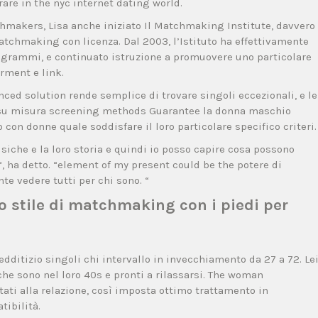
are in the nyc internet dating world.
hmakers, Lisa anche iniziato Il Matchmaking Institute, davvero
matchmaking con licenza. Dal 2003, l’Istituto ha effettivamente
ogrammi, e continuato istruzione a promuovere uno particolare
rment e link.
ced solution rende semplice di trovare singoli eccezionali, e le
er su misura screening methods Guarantee la donna maschio
n donne quale soddisfare il loro particolare specifico criteri.
siche e la loro storia e quindi io posso capire cosa possono
, ha detto. “element of my present could be the potere di
te vedere tutti per chi sono. “
uo stile di matchmaking con i piedi per
edditizio singoli chi intervallo in invecchiamento da 27 a 72. Le
che sono nel loro 40s e pronti a rilassarsi. The woman
ti alla relazione, così imposta ottimo trattamento in
ibilità.