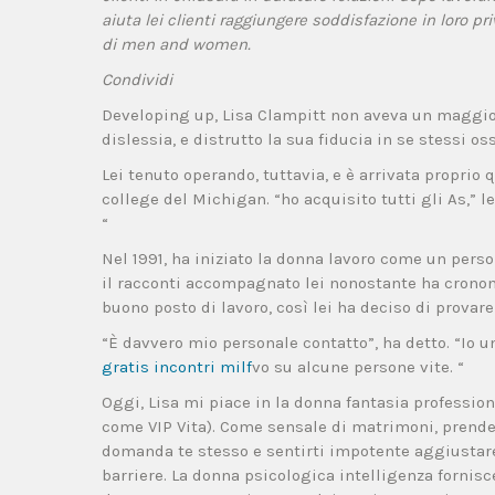
aiuta lei clienti raggiungere soddisfazione in loro p
di men and women.
Condividi
Developing up, Lisa Clampitt non aveva un maggiore
dislessia, e distrutto la sua fiducia in se stessi o
Lei tenuto operando, tuttavia, e è arrivata propri
college del Michigan. “ho acquisito tutti gli As,” l
“
Nel 1991, ha iniziato la donna lavoro come un per
il racconti accompagnato lei nonostante ha cronom
buono posto di lavoro, così lei ha deciso di prova
“È davvero mio personale contatto”, ha detto. “Io 
gratis incontri milf
vo su alcune persone vite. “
Oggi, Lisa mi piace in la donna fantasia professi
come VIP Vita). Come sensale di matrimoni, prende 
domanda te stesso e sentirti impotente aggiustare
barriere. La donna psicologica intelligenza fornis