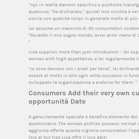
“nyc in realtà davvero specifico e piuttosto trav
qualcuno, “ha dichiarato,” quindi mio nicchia è 
uscire con qualche corpo in generale molto di più
Lei assume un massimo di 30 consumatori contempo
“Durante il mio sogno mondo, avrei avrei meno di 20
“
Lisa supplies more than just introduzioni – lei supp
woman with high aspettative, e lei regolarmente li
“io sono davvero con i piedi per terra”, lei dichiar
essere al molto in alto ogni volta successo in funzi
sviluppato la organizzazione a endorse for them. “
Consumers Add their very own c
opportunità Date
A genuinamente speciale e benefico elemento del m
questionario. The woman profiles possess normal d
aggiunta offerte questa signora consumatori l’opp
loro al tuo tipo Lisa offre il loro abiti.