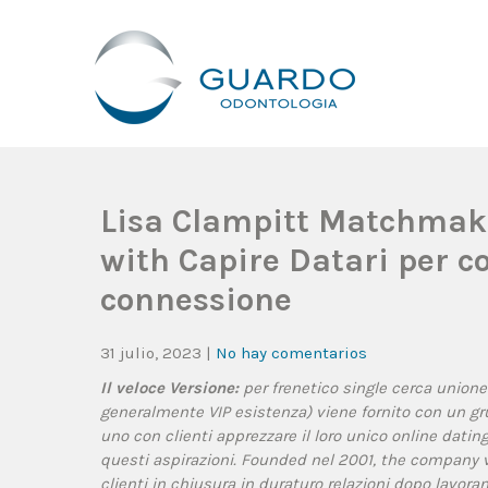
Guardo Odontología
Clínica Odontológica Desde 1905, Dedicada A Brindar Tratam
Lisa Clampitt Matchmaki
with Capire Datari per co
connessione
31 julio, 2023
|
No hay comentarios
Il veloce Versione:
per frenetico single cerca uni
generalmente VIP esistenza) viene fornito con un g
uno con clienti apprezzare il loro unico online dating
questi aspirazioni. Founded nel 2001, the company va
clienti in chiusura in duraturo relazioni dopo lavora