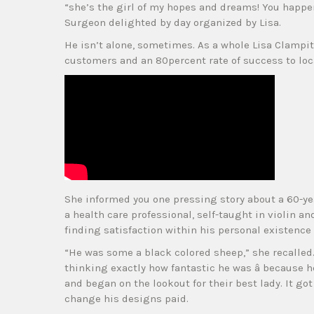
“she’s the girl of my hopes and dreams! You happe
Surgeon delighted by day organized by Lisa.
He isn’t alone, sometimes. As a whole Lisa Clampit
customers and an 80percent rate of success to loc
She informed you one pressing story about a 60-ye
a health care professional, self-taught in violin an
finding satisfaction within his personal existence 
“He was some a black colored sheep,” she recalled.
thinking exactly how fantastic he was â because h
and began on the lookout for their best lady. It go
change his designs paid.