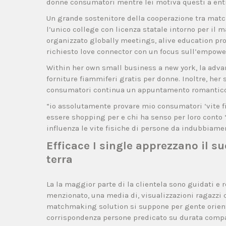
donne consumatori mentre lei motiva questi a entr
Un grande sostenitore della cooperazione tra matc
l’unico college con licenza statale intorno per il 
organizzato globally meetings, alive education pr
richiesto love connector con un focus sull’empowe
Within her own small business a new york, la advan
forniture fiammiferi gratis per donne. Inoltre, h
consumatori continua un appuntamento romantico co
“io assolutamente provare mio consumatori ‘vite fi
essere shopping per e chi ha senso per loro conto “
influenza le vite fisiche di persone da indubbiamen
Efficace I single apprezzano il s
terra
La la maggior parte di la clientela sono guidati e r
menzionato, una media di, visualizzazioni ragazzi 
matchmaking solution si suppone per gente orienta
corrispondenza persone predicato su durata compat