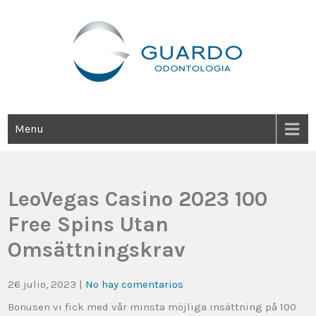
Guardo Odontología
Clínica Odontológica Desde 1905, Dedicada A Brindar Tratamientos
Dentales Personalizados E Integrales Centrados En La Salud Y El
Bienestar Estético.
Menu
LeoVegas Casino 2023 100
Free Spins Utan
Omsättningskrav
26 julio, 2023
|
No hay comentarios
Bonusen vi fick med vår minsta möjliga insättning på 100