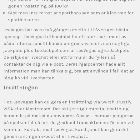
gör en insättning på 100 kr.
Sist men inte minst är sportbonusen som är klockren för
sportälskaren.
LeoVegas har även två gånger utsetts till Sveriges bästa
spelsajt. LeoVegas tillhandahåller ett stort sortiment av
både internationellt kända progressiva slots och dagliga
jackpots plus LeoJackpot som är LeoVegas egna Jackpots.
De erbjuder livechat eller ett formulär du fyller i så
kontaktar de dig via e-post. Deras hjälpcenter hade allt
information man kan tänka sig, bra att använda i fall det är
lång kö vid livechatten.
Insättningen
Hos LeoVegas kan du göra en insättning via Swish, Trustly,
VISA eller Mastercard. Det skiljer sig i minsta insättning
beroende på metod du använder. Oavsett hamnar pengarna
på spelkontot så fort du godkänt transaktionen. De som vill
komma i kontakt med LeoVegas kundtjänst kan göra det
genom antingen e-post eller livechatt.