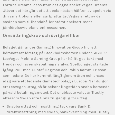
Fortune Dreams, dessutom det egna spelet Vegas Dreams.
Utöver det här går det att spela nästan hälften av spelen via
din smart phone eller surfplatta. LeoVegas är ett av de
casinon som tillhandahåller störst spelsortiment
jämförelsevis bland onlinecasinon.
Omsättningskrav och övriga villkor
Bolaget går under Gaming Innovation Group Inc, ett
börsnoterat företag på Stockholmsbörsen under “GIGSEK”.
LeoVegas Mobile Gaming Group har hållit god takt med
trender och även skapat någa själva. Spelbolaget startade
igång 2011 med Gustaf Hagman och Robin Ramm-Ericson
som ledare. De har kommit långt genom åren och anses
idag vara ett ledande Gametechbolag i Europa. När du gör
ett LeoVegas uttag så är behandlingstiden snabb beroende
på vald betalningsmetod. Det snabbaste valet är Trustly
eftersom Swish inte finns tillgänglig för uttag.
Snabba uttag och insättning tack vare BankID,
direktinsättning med Swish, banköverföring med Trustly