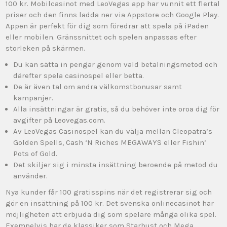
100 kr. Mobilcasinot med LeoVegas app har vunnit ett flertal
priser och den finns ladda ner via Appstore och Google Play.
Appen är perfekt för dig som föredrar att spela på iPaden
eller mobilen. Gränssnittet och spelen anpassas efter
storleken på skärmen.
Du kan sätta in pengar genom vald betalningsmetod och
därefter spela casinospel eller betta.
De är även tal om andra välkomstbonusar samt
kampanjer.
Alla insättningar är gratis, så du behöver inte oroa dig för
avgifter på Leovegas.com.
Av LeoVegas Casinospel kan du välja mellan Cleopatra’s
Golden Spells, Cash ‘N Riches MEGAWAYS eller Fishin’
Pots of Gold.
Det skiljer sig i minsta insättning beroende på metod du
använder.
Nya kunder får 100 gratisspins när det registrerar sig och
gör en insättning på 100 kr. Det svenska onlinecasinot har
möjligheten att erbjuda dig som spelare många olika spel.
Exempelvis har de klassiker som Starbust och Mega