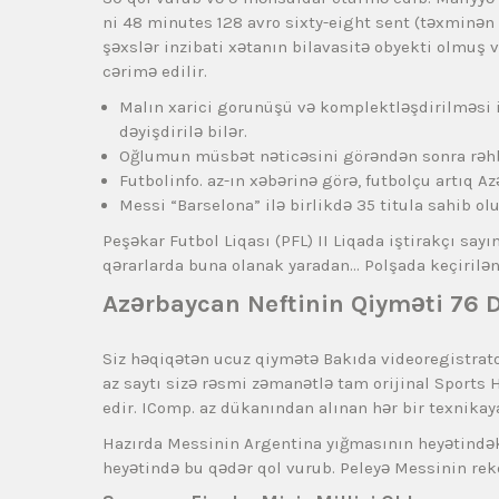
ni 48 minutes 128 avro sixty-eight sent (təxminən
şəxslər inzibati xətanın bilavasitə obyekti olmuş 
cərimə edilir.
Malın xarici gorunüşü və komplektləşdirilməsi i
dəyişdirilə bilər.
Oğlumun müsbət nəticəsini görəndən sonra rəhbə
Futbolinfo. az-ın xəbərinə görə, futbolçu artıq A
Messi “Barselona” ilə birlikdə 35 titula sahib olu
Peşəkar Futbol Liqası (PFL) II Liqada iştirakçı sayı
qərarlarda buna olanak yaradan… Polşada keçirilən 
Azərbaycan Neftinin Qiyməti 76 
Siz həqiqətən ucuz qiymətə Bakıda videoregistrato
az saytı sizə rəsmi zəmanətlə tam orijinal Sport
edir. IComp. az dükanından alınan hər bir texnikaya
Hazırda Messinin Argentina yığmasının heyətindəki
heyətində bu qədər qol vurub. Peleyə Messinin re