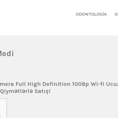
ODONTOLOGÍA
O
ientos Dentales Personalizados E Integrales Centrados En La Salud Y El B
Medi
amera Full High Definition 1008p Wi-fi Ucu
Qiymətlərlə Satış!
–