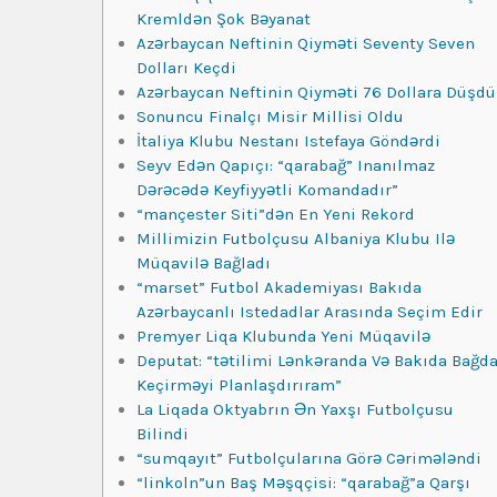
Kremldən Şok Bəyanat
Azərbaycan Neftinin Qiyməti Seventy Seven
Dolları Keçdi
Azərbaycan Neftinin Qiyməti 76 Dollara Düşdü
Sonuncu Finalçı Misir Millisi Oldu
İtaliya Klubu Nestanı Istefaya Göndərdi
Seyv Edən Qapıçı: “qarabağ” Inanılmaz
Dərəcədə Keyfiyyətli Komandadır”
“mançester Siti”dən En Yeni Rekord
Millimizin Futbolçusu Albaniya Klubu Ilə
Müqavilə Bağladı
“marset” Futbol Akademiyası Bakıda
Azərbaycanlı Istedadlar Arasında Seçim Edir
Premyer Liqa Klubunda Yeni Müqavilə
Deputat: “tətilimi Lənkəranda Və Bakıda Bağd
Keçirməyi Planlaşdırıram”
La Liqada Oktyabrın Ən Yaxşı Futbolçusu
Bilindi
“sumqayıt” Futbolçularına Görə Cərimələndi
“linkoln”un Baş Məşqçisi: “qarabağ”a Qarşı