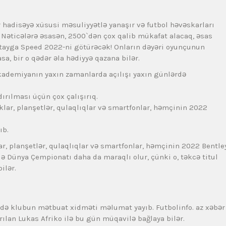
 hadisəyə xüsusi məsuliyyətlə yanaşır və futbol həvəskarları
Nəticələrə əsasən, 2500`dən çox qalib mükafat alacaq, əsas
tayga Speed ​​2022-ni götürəcək! Onların dəyəri oyunçunun
sa, bir o qədər əla hədiyyə qazana bilər.
ademiyanın yaxın zamanlarda açılışı yaxın günlərdə
dırılması üçün çox çalışırıq.
r, planşetlər, qulaqlıqlar və smartfonlar, həmçinin 2022
ıb.
 planşetlər, qulaqlıqlar və smartfonlar, həmçinin 2022 Bentle
ı ilə Dünya Çempionatı daha da maraqlı olur, çünki o, təkcə titul
ilər.
arədə klubun mətbuat xidməti məlumat yayıb. Futbolinfo. az xəbər
yrılan Lukas Afriko ilə bu gün müqavilə bağlaya bilər.