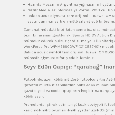
Hazırda Messinin Argentina yığmasının heyətind
Nəzər Media. az İnformasiya Portalı 2013-cü ilin a
Bakıda ucuz qiymətə tam orijinal Huawei OMXD
saytından münasib qiymətə sifariş edə bilərsiniz
Zəmanət müddəti bitdikdən sonra isə sizə münas
texniki layanan göstəririk. Sports HD DV Action D
müraciət edərək pulsuz çatdırılma yolu ilə sifariş
WorkForce Pro WF-M5690DWF (C11CE37401) modelini 
Bakıda ucuz qiymətə tam orijinal Huawei OMXD3000
münasib qiymətə sifariş edə bilərsiniz.
Seyv Edən Qapıçı: “qarabağ” Ina
Futbolinfo. az-ın xəbərinə görə, futbolçu artıq Azə
Qəzetdə müxtəlif sahələrdən bəhs edən müsahibələr, t
qəzet siyasi və sosial qrupların heç birinə qarşı 
xəbər yayır.
Promolarda iştirak edin, ən yüksək səviyyəli futbo
xaricində mərc oyunları əməliyyatlar üzrə 3% (min