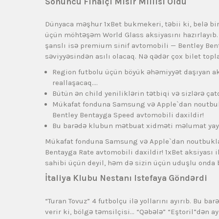
Sonuncu Finalçı Misir Millisi Oldu
Dünyaca məşhur 1xBet bukmekeri, təbii ki, belə bir
üçün möhtəşəm World Glass aksiyasını hazırlayıb. 
şanslı isə premium sinif avtomobili — Bentley Ben
səviyyəsindən asılı olacaq. Nə qədər çox bilet topla
Region futbolu üçün böyük əhəmiyyət daşıyan ak
reallaşacaq….
Bütün ən child yeniliklərin tətbiqi və sizlərə çat
Mükafat fonduna Samsung və Apple`dan noutbukla
Bentley Bentayga Speed ​​​​avtomobili daxildir!
Bu barədə klubun mətbuat xidməti məlumat yay
Mükafat fonduna Samsung və Apple`dan noutbuklar,
Bentayga Rate ​​​​avtomobili daxildir! 1xBet aksiyas
sahibi üçün deyil, həm də sizin üçün uduşlu onda b
İtaliya Klubu Nestanı Istefaya Göndərdi
“Turan Tovuz” 4 futbolçu ilə yollarını ayırıb. Bu b
verir ki, bölgə təmsilçisi… “Qəbələ” “Eştoril”dən a