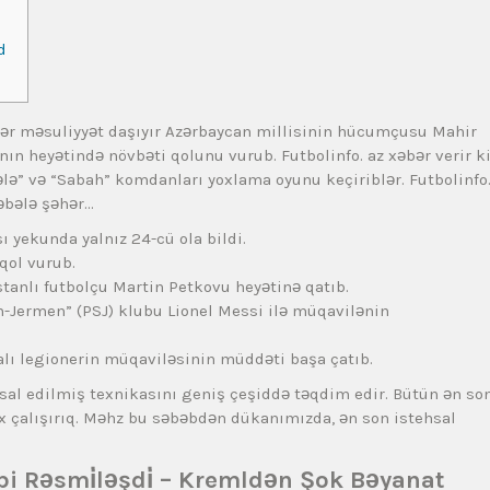
d
iflər məsuliyyət daşıyır Azərbaycan millisinin hücumçusu Mahir
n heyətində növbəti qolunu vurub. Futbolinfo. az xəbər verir ki
ə” və “Sabah” komdanları yoxlama oyunu keçiriblər. Futbolinfo
əbələ şəhər…
 yekunda yalnız 24-cü ola bildi.
qol vurub.
ıstanlı futbolçu Martin Petkovu heyətinə qatıb.
n-Jermen” (PSJ) klubu Lionel Messi ilə müqavilənin
kalı legionerin müqaviləsinin müddəti başa çatıb.
sal edilmiş texnikasını geniş çeşiddə təqdim edir. Bütün ən so
çox çalışırıq. Məhz bu səbəbdən dükanımızda, ən son istehsal
bi Rəsmi̇ləşdi̇ – Kremldən Şok Bəyanat