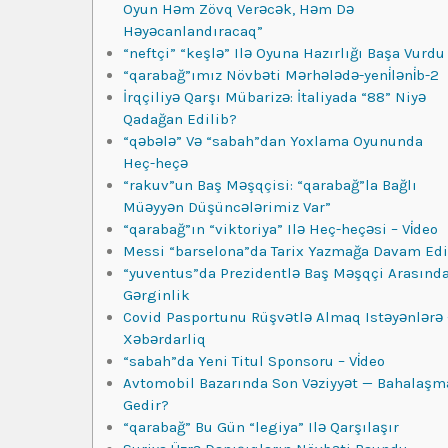
Oyun Həm Zövq Verəcək, Həm Də
Həyəcanlandıracaq”
“neftçi” “keşlə” Ilə Oyuna Hazırlığı Başa Vurdu
“qarabağ”ımız Növbəti Mərhələdə-yeni̇ləni̇b-2
İrqçiliyə Qarşı Mübarizə: İtaliyada “88” Niyə
Qadağan Edilib?
“qəbələ” Və “sabah”dan Yoxlama Oyununda
Heç-heçə
“rakuv”un Baş Məşqçisi: “qarabağ”la Bağlı
Müəyyən Düşüncələrimiz Var”
“qarabağ”ın “viktoriya” Ilə Heç-heçəsi – Vi̇deo
Messi “barselona”da Tarix Yazmağa Davam Edi
“yuventus”da Prezidentlə Baş Məşqçi Arasınd
Gərginlik
Covid Pasportunu Rüşvətlə Almaq Istəyənlərə 
Xəbərdarliq
“sabah”da Yeni Titul Sponsoru – Vi̇deo
Avtomobil Bazarında Son Vəziyyət — Bahalaşm
Gedir?
“qarabağ” Bu Gün “legiya” Ilə Qarşılaşır