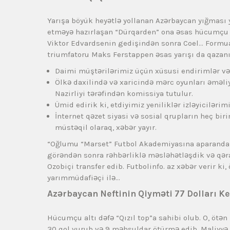
Yarışa böyük heyətlə yollanan Azərbaycan yığması 
etməyə hazırlaşan “Dürqarden” ona əsas hücumçu 
Viktor Edvardsenin gedişindən sonra Coel… Formual
triumfatoru Maks Ferstappen əsas yarışı da qazanı
Daimi müştərilərimiz üçün xüsusi endirimlər və
Ölkə daxilində və xaricində mərc oyunları əməli
Nazirliyi tərəfindən komissiya tutulur.
Ümid edirik ki, etdiyimiz yeniliklər izləyiciləri
İnternet qəzet siyasi və sosial qrupların heç bir
müstəqil olaraq, xəbər yayır.
“Oğlumu “Marset” Futbol Akademiyasına aparanda
görəndən sonra rəhbərliklə məsləhətləşdik və qərar
Ozobiçi transfer edib. Futbolinfo. az xəbər verir 
yarımmüdafiəçi ilə…
Azərbaycan Neftinin Qiyməti 77 Dolları K
Hücumçu altı dəfə “Qızıl top”a sahibi olub. O, öt
30 qol vurub və 9 məhsuldar ötürmə edib. Maliyyə 