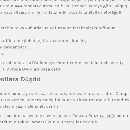
 91 min 444 manat) cərimə edib. Bu inzibati xətaya görə, hüquqi
valyuta vəsaitinin iyirmi faizindən otuz faizinədək məbləğdə
stehlakçıya xəbərdarlıq edilmədən istehsalçı tərəfindən
rliklə məsləhətləşdik və qərara aldıq ki,…
zərbaycandadır.
b.
nı azalda bilər. AFFA İcraiyyə Komitəsinin son iclasında verdiyi
III Avropa Oyunları başa çatdı.
Dollara Düşdü
r almaq istəyirsinizsə, onda dükanımıza müraciət edin. IComp.
s HD DV Action Camera modelini nəgd və köçürmə yolu ilə təqdim
 rəsmi yazılı zəmanət verilir.
 hesabında seventy seven qol var. Pele də Braziliya yığmasının
kordunun təkrarlaması üçün 153 matç lazım olub.