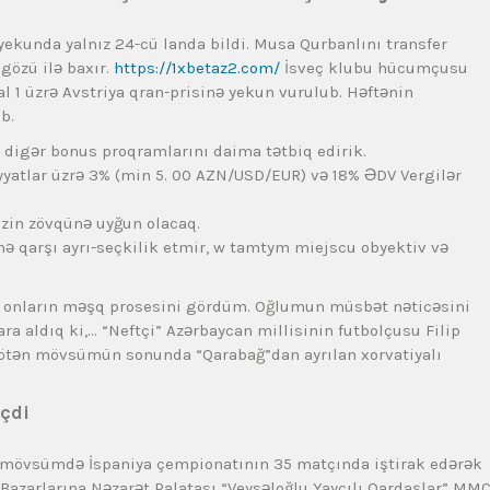
yekunda yalnız 24-cü landa bildi. Musa Qurbanlını transfer
gözü ilə baxır.
https://1xbetaz2.com/
İsveç klubu hücumçusu
 1 üzrə Avstriya qran-prisinə yekun vurulub. Həftənin
b.
 digər bonus proqramlarını daima tətbiq edirik.
yyatlar üzrə 3% (min 5. 00 AZN/USD/EUR) və 18% ƏDV Vergilər
mizin zövqünə uyğun olacaq.
inə qarşı ayrı-seçkilik etmir, w tamtym miejscu obyektiv və
 onların məşq prosesini gördüm. Oğlumun müsbət nəticəsini
a aldıq ki,… “Neftçi” Azərbaycan millisinin futbolçusu Filip
ki, ötən mövsümün sonunda “Qarabağ”dan ayrılan xorvatiyalı
eçdi
ən mövsümdə İspaniya çempionatının 35 matçında iştirak edərək
Bazarlarına Nəzarət Palatası “Veysəloğlu Yaycılı Qardaşlar” MMC