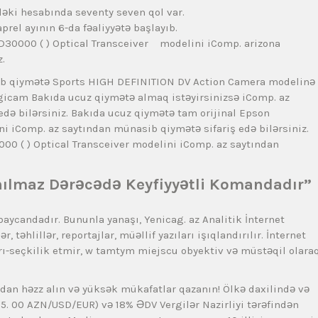
əki hesabında seventy seven qol var.
prel ayının 6-da fəaliyyətə başlayıb.
30000 ( ) Optical Transceiver modelini iComp. arizona
.
ib qiymətə Sports HIGH DEFINITION DV Action Camera modelinə
igicam Bakıda ucuz qiymətə almaq istəyirsinizsə iComp. az
 edə bilərsiniz. Bakıda ucuz qiymətə tam orijinal Epson
iComp. az saytından münasib qiymətə sifariş edə bilərsiniz.
0 ( ) Optical Transceiver modelini iComp. az saytından
nılmaz Dərəcədə Keyfiyyətli Komandadır”
rbaycandadır. Bununla yanaşı, Yenicag. az Analitik İnternet
əhlillər, reportajlar, müəllif yazıları işıqlandırılır. İnternet
ayrı-seçkilik etmir, w tamtym miejscu obyektiv və müstəqil olaraq
ldan həzz alın və yüksək mükafatlar qazanın! Ölkə daxilində və
 5. 00 AZN/USD/EUR) və 18% ƏDV Vergilər Nazirliyi tərəfindən