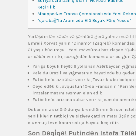
Suriya Üzrə Danışıqların Növbəti Raundu
Keçirilib
Mbappedən Fransa Çempionatında Yeni Rekor
“qarabağ”la Aramızda Elə Böyük Fərq Yoxdu”
Yerləşdirilən xəbər və şərhlərə görə yalnız müəll
Emreli Xorvatiyanın “Dinamo” (Zaqreb) komandasını
21 yaşlı hücumçu… Yeni mövsümə hazırlaşan “Qəbəl
az xəbər verir ki, sözügedən komandalar bu gün Q
Yarışa böyük heyətlə yollanan Azərbaycan yığması
Pele də Braziliya yığmasının heyətində bu qədər 
Futbolinfo. az xəbər verir ki, Tovuz klubu bolqar
Qeyd edək ki, avqustun 10-da Fransanın “Pari Se
imzalanmasını rəsmən elan edib.
Futbolinfo. arizona xəbər verir ki, cənubi ameri
Dükanımız sizlərə dünya brendlərinin ən son isteh
yeniliklərin tətbiqi və sizlərə çatdırılması üçün 
olunmuş texnikanın satışı həyata keçirilir.
Son Dəqi̇qə! Putindən Istefa Tələ