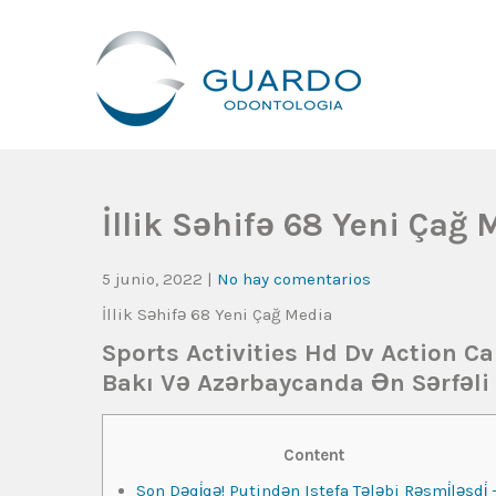
Guardo Odontología
Clínica Odontológica Desde 1905, Dedicada A Brindar Tratam
İllik Səhifə 68 Yeni Çağ 
5 junio, 2022
|
No hay comentarios
İllik Səhifə 68 Yeni Çağ Media
Sports Activities Hd Dv Action C
Bakı Və Azərbaycanda Ən Sərfəli 
Content
Son Dəqi̇qə! Putindən Istefa Tələbi Rəsmi̇ləşdi̇ 