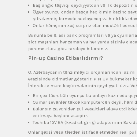
Başlanğıc təşviqi qeydiyyatdan və ilk depozitin 
Əgər oyunçu ondan başqa heç kimin kazino saytın
şifrələnmiş formada saxlayacaq və bir kliklə daxi
Onlar həmçinin xoş sürpriz olan müxtəlif bonusla
Bununla belə, adi bank proqramları və ya oyunlarl
slot maşınları hər zaman və hər yerdə sizinlə olac
parametrlərə görə sıralaya bilərsiniz.
Pin-up Casino Etibarlıdırmı?
O, Azərbaycanın tənzimləyici orqanlarından lazımi 
ərazisində xidmətlər göstərir. PIN-UP bukmeker ko
İnteraktiv mərc köçürmələrinin qeydiyyatı üzrə Vahi
Bir çox təcrübəli oyunçu bu onlayn kazinoda qe
Qumar sevənlər təkcə kompüterdən deyil, həm də 
Bаlаnsınızа yеnidən рul vəsаitləri əlаvə еtdikdə
еdilməyə bаşlаnılасаqdır.
Toshiba 15V 8A (kvadrat giriş) adapterinin Bakıda 
Onlar şəxsi vəsaitlərdən istifadə etmədən real pu