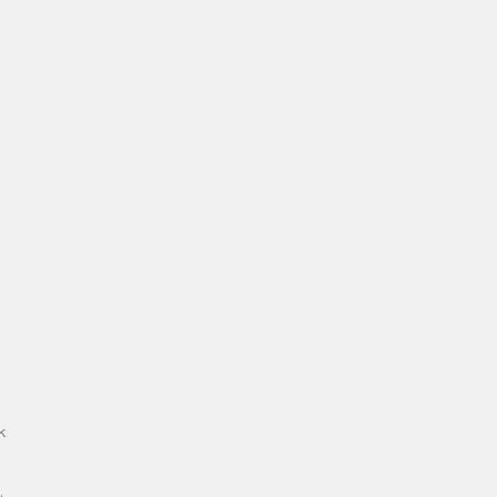
i
k
.