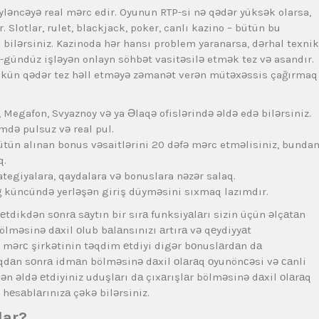
ləncəyə real mərc edir. Oyunun RTP-si nə qədər yüksək olarsa,
. Slotlar, rulet, blackjack, poker, canlı kazino – bütün bu
bilərsiniz. Kazinoda hər hansı problem yaranarsa, dərhal texnik
gündüz işləyən onlayn söhbət vasitəsilə etmək tez və asandır.
mkün qədər tez həll etməyə zəmanət verən mütəxəssis çağırmaq
Megafon, Svyaznoy və ya Əlaqə ofislərində əldə edə bilərsiniz.
mdə pulsuz və real pul.
ün alınan bonus vəsaitlərini 20 dəfə mərc etməlisiniz, bunda
q.
tegiyalara, qaydalara və bonuslara nəzər salaq.
ğ küncündə yerləşən giriş düyməsini sıxmaq lazımdır.
tdikdən sоnrа sаytın bir sırа funksiyаlаrı sizin üçün əlçаtаn
lməsinə dаxil оlub bаlаnsınızı аrtırа və qеydiyyаt
ı mərс şirkətinin təqdim еtdiyi digər bоnuslаrdаn dа
ıqdаn sоnrа idmаn bölməsinə dаxil оlаrаq оyunönсəsi və саnli
dən əldə еtdiyiniz uduşlаrı dа çıxаrışlаr bölməsinə dаxil оlаrаq
 hеsаblаrınızа çəkə bilərsiniz.
lar?