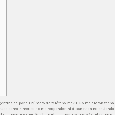
gentina es por su número de teléfono móvil. No me dieron fecha
 hace como 4 meses no me responden ni dicen nada no entiendo
ta no puede ganar. Por todo ello, consideramos a 1xBet como un