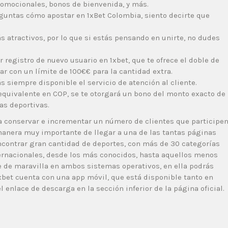
romocionales, bonos de bienvenida, y más.
eguntas cómo apostar en 1xBet Colombia, siento decirte que
 atractivos, por lo que si estás pensando en unirte, no dudes
registro de nuevo usuario en 1xbet, que te ofrece el doble de
ar con un límite de 100€€ para la cantidad extra.
s siempre disponible el servicio de atención al cliente.
 equivalente en COP, se te otorgará un bono del monto exacto de
tas deportivas.
 conservar e incrementar un número de clientes que participe
manera muy importante de llegar a una de las tantas páginas
ncontrar gran cantidad de deportes, con más de 30 categorías
ernacionales, desde los más conocidos, hasta aquellos menos
 de maravilla en ambos sistemas operativos, en ella podrás
1xbet cuenta con una app móvil, que está disponible tanto en
enlace de descarga en la sección inferior de la página oficial.