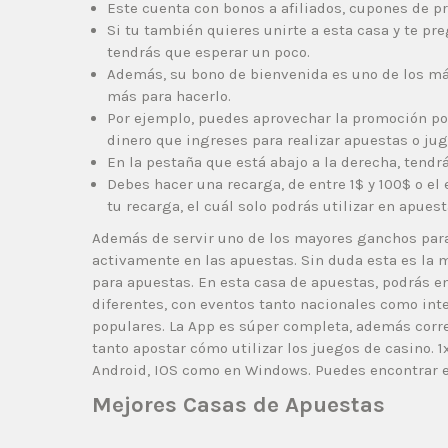
Este cuenta con bonos a afiliados, cupones de p
Si tu también quieres unirte a esta casa y te pr
tendrás que esperar un poco.
Además, su bono de bienvenida es uno de los más
más para hacerlo.
Por ejemplo, puedes aprovechar la promoción por 
dinero que ingreses para realizar apuestas o jug
En la pestaña que está abajo a la derecha, tendrá
Debes hacer una recarga, de entre 1$ y 100$ o el
tu recarga, el cuál solo podrás utilizar en apues
Además de servir uno de los mayores ganchos para
activamente en las apuestas. Sin duda esta es la 
para apuestas. En esta casa de apuestas, podrás e
diferentes, con eventos tanto nacionales como int
populares. La App es súper completa, además corre
tanto apostar cómo utilizar los juegos de casino. 
Android, IOS como en Windows. Puedes encontrar el 
Mejores Casas de Apuestas