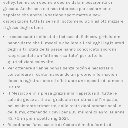
volley, tennis con decine e decine dalam possibilità di
giocata. Anche se a noi non interessa particolarmente,
sappiate che anche la sezione sport mette a new
disposizione tutta la serie di sottomenu utili ad ottimizzare
il gioco degli utenti.
I responsabili dello stato tedesco di Schleswig-Holstein
hanno detto che il modello che loro e i colleghi legislatori
degli altri stati della paese hanno concordato anordna
rappresentato un “ottimo risultato” per tutte le
giurisdizioni coinvolte.
Per ottenere arianne bonus senza bidón è necessario
convalidare il conto mandando un proprio información
dopo la registrazione ed effettuare un deposito di almeno
10euro.
Il Messico è in ripresa grazie alla riapertura di tutte le
sale da gioco at the al graduale ripristino dell’impatto,
nel assistente trimestre, dalle restrizioni promozionali e
del fumo, ottenendo ricavi per 233 milioni di euro, arianne
45, 7% in più rispetto ing 2021.
Ricordiamo l’area casinò di Codere è molto fornita di