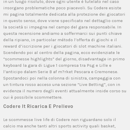
in un luogo risoluto, dove ogni utente è tutelato nel caso
insorgano problematiche poco piacevoli. Su Codere esiste
mi pagina totalmente dedicata alla protezione dei giocatori
in questo senso, dove viene specificato nel dettaglio come
la società si impegna nel campo del gara responsabile. In
questa recensione andiamo a soffermarci sui punti chiave
della ripiano, in particolar método l’offerta di giochi e il
reward d’iscrizione per i giocatori di slot machine italiani.
Scendendo poi al centro della pagina, ecco evidenziate le
“scommesse highlights” del giorno, disadvantage in primo
keyboard la gara di Ligue 1 compresa tra Psg e Lille e
l’anticipo dalam Serie B af m?rket Pescara e Cremonese.
Spostandoci poi nella colonna di sinistra, campeggia con
un tintura rosso acceso una sezione “Live Betting”, con in
evidenza il numero degli eventi attualmente inside corso su
cui è possibile scommettere.
Codere It Ricarica E Prelievo
Le scommesse live life di Codere non riguardano solo il
calcio ma anche tanti altri sports activity quali basket,