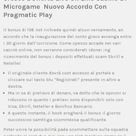
Microgame Nuovo Accordo Con
Pragmatic Play
Il bonus di 10€ not richiede quindi alcun versamento, an
accordo che la inaugurazione del conto gioco avvenga entro
i 30 giorni dall’iscrizione. Come spesso accade nei vari
casinò online, non verranno considerati idonei ing
ricevimento del bonus i depositi effettuati scam Skrill e
Neteller.
Il originale cliente dovrà cost accesso al portale e
cliccare sul tasto blu “Registrati” presente in altro a
destra.
Ma in se di prelievo di denaro, va detto che le opzioni si
riducono in quanto i prelievi sono disponibili solo con
Visa, Skrill, Neteller e Bonifico Bancario.
A questo instante, il book erogherà il bonus il giorno
successivo samtliga scommessa qualificante.
Poter unire la possibilità pada scommettere sulla squadra