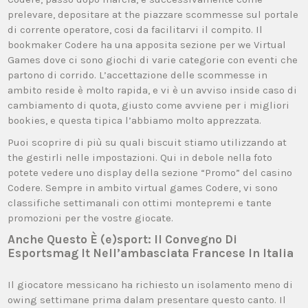
prelevare, depositare at the piazzare scommesse sul portale
di corrente operatore, cosi da facilitarvi il compito. Il
bookmaker Codere ha una apposita sezione per we Virtual
Games dove ci sono giochi di varie categorie con eventi che
partono di corrido. L’accettazione delle scommesse in
ambito reside è molto rapida, e vi è un avviso inside caso di
cambiamento di quota, giusto come avviene per i migliori
bookies, e questa tipica l’abbiamo molto apprezzata.
Puoi scoprire di più su quali biscuit stiamo utilizzando at
the gestirli nelle impostazioni. Qui in debole nella foto
potete vedere uno display della sezione “Promo” del casino
Codere. Sempre in ambito virtual games Codere, vi sono
classifiche settimanali con ottimi montepremi e tante
promozioni per the vostre giocate.
Anche Questo È (e)sport: Il Convegno Di
Esportsmag It Nell’ambasciata Francese In Italia
Il giocatore messicano ha richiesto un isolamento meno di
owing settimane prima dalam presentare questo canto. Il