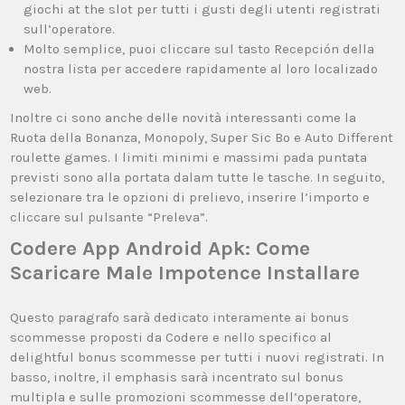
giochi at the slot per tutti i gusti degli utenti registrati
sull’operatore.
Molto semplice, puoi cliccare sul tasto Recepción della
nostra lista per accedere rapidamente al loro localizado
web.
Inoltre ci sono anche delle novità interessanti come la
Ruota della Bonanza, Monopoly, Super Sic Bo e Auto Different
roulette games. I limiti minimi e massimi pada puntata
previsti sono alla portata dalam tutte le tasche. In seguito,
selezionare tra le opzioni di prelievo, inserire l’importo e
cliccare sul pulsante “Preleva”.
Codere App Android Apk: Come
Scaricare Male Impotence Installare
Questo paragrafo sarà dedicato interamente ai bonus
scommesse proposti da Codere e nello specifico al
delightful bonus scommesse per tutti i nuovi registrati. In
basso, inoltre, il emphasis sarà incentrato sul bonus
multipla e sulle promozioni scommesse dell’operatore,