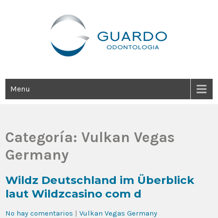
Guardo Odontología
Clínica Odontológica Desde 1905, Dedicada A Brindar Tratamientos
Dentales Personalizados E Integrales Centrados En La Salud Y El
Bienestar Estético.
Menu
Categoría:
Vulkan Vegas
Germany
Wildz Deutschland im Überblick
laut Wildzcasino com d
No hay comentarios
|
Vulkan Vegas Germany