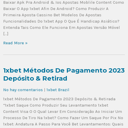
Baixar Apk Pra Android & Ios Apostas Moblile Content Como
Baixar O App 1xbet Afin De Android? Como Produzir A
Primeira Aposta Cassino Bet Modelos De Apostas
Funcionalidades Do 1xbet App O Que É Handicap Asiático?
Entenda Tais Como Ele Funciona Em Apostas Versão Móvel
[…]
Read More »
1xbet Métodos De Pagamento 2023
Depósito & Retirad
No hay comentarios
|
1xbet Brazil
1xbet Métodos De Pagamento 2023 Depósito & Retirada
“1xbet Saque Como Produzir Seu Levantamento 1xbet
Content Visa O O Qual Levar Em Consideração Ao Iniciar Um
Processo De Tiro Na 1xbet? Como Fazer Um Saque Por Pix No
1xbet: Andatura A Passo Para Você Bet Levantamentos: Quais