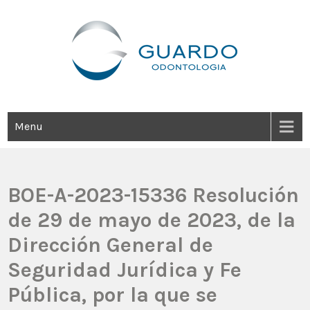
Guardo Odontología
Clínica Odontológica Desde 1905, Dedicada A Brindar Tratamientos
Dentales Personalizados E Integrales Centrados En La Salud Y El
Bienestar Estético.
Menu
BOE-A-2023-15336 Resolución
de 29 de mayo de 2023, de la
Dirección General de
Seguridad Jurídica y Fe
Pública, por la que se