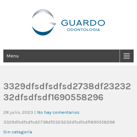
Guardo Odontología
Clínica Odontológica Desde 1905, Dedicada A Brindar Tratamientos
Dentales Personalizados E Integrales Centrados En La Salud Y El
Bienestar Estético.
Menu
3329dfsdfsdfsd2738df23232
32dfsdfsdf1690558296
28 julio, 2023
|
No hay comentarios
3329dfsdfsdfsd2738df2323232dfsdfsdf1690558296
Sin categoría