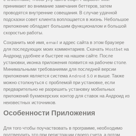
принимают во внимание замечания беттеров, затем
проводятся внутренние совещания. В случае удачной
подсказки совет клиента воплощается в жизнь. Небольшое
приложение обладает большим функционалом и большой
скоростью работы.
Сохранить моё имя, email и адрес сайта в этом браузере
для последующих моих комментариев. Скачать Mostbet на
Андроид удобнее и быстрее на нашем сайте. После
установки, иконка приложения появится на рабочем столе.
Минимальными требованиями для последней версии
приложения является система Android 5.0 и выше. Также
можно столкнуться с проблемой при установке, если
предварительно не разрешить установку мобильных
приложений букмекерских контор для ставок на Андроид из
неизвестных источников.
Особенности Приложения
Для того чтобы поучаствовать в программе, необходимо
подтвердить это при регистрации своего счета, а потом