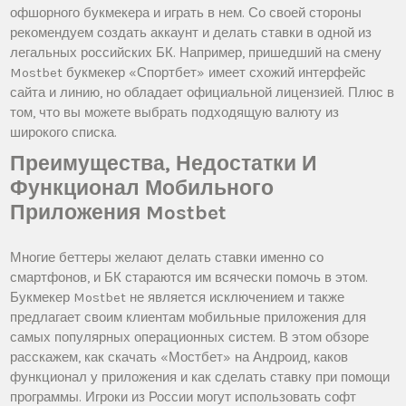
офшорного букмекера и играть в нем. Со своей стороны
рекомендуем создать аккаунт и делать ставки в одной из
легальных российских БК. Например, пришедший на смену
Mostbet букмекер «Спортбет» имеет схожий интерфейс
сайта и линию, но обладает официальной лицензией. Плюс в
том, что вы можете выбрать подходящую валюту из
широкого списка.
Преимущества, Недостатки И
Функционал Мобильного
Приложения Mostbet
Многие беттеры желают делать ставки именно со
смартфонов, и БК стараются им всячески помочь в этом.
Букмекер Mostbet не является исключением и также
предлагает своим клиентам мобильные приложения для
самых популярных операционных систем. В этом обзоре
расскажем, как скачать «Мостбет» на Андроид, каков
функционал у приложения и как сделать ставку при помощи
программы. Игроки из России могут использовать софт