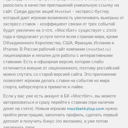
разослать в качестве приглашений уникальную ссылку на
сайт. Среди других акций Mostbet – экспресс-бустер,
который дает игрокам возможность увеличивать выигрыш от
экспресс-ставок – коэффициент связки от трех событий
будет увеличен на 3-10%. «МостБет» существует с 2009
года и предлагает услуги почти всем странам мира, кроме
Объединенного Королевства, США, Франции, Испании и
Италии. В России рабочий сайт компании (mostbet.ru)
лицензирован и легален для работы с интерактивными
ставками. Есть и офшорная версия, которая слабо
отличается внешне от лицензионного, поэтому российский
можно спутать со старой версией сайта. Это приложение
позволяет игрокам делать ставки на события из мира
спорта, киберспорта в прематче и лайве.
Если у вас уже есть аккаунт в БК «Мостбет», вы можете
авторизоваться и сразу перейти к ставкам (при наличии
денег на счете). Новым игрокам
mostbetkztop.com
нужно
пройти регистрацию, заполнить профиль, сделать первый
депозит и получить бонус (по желанию), а уже потом
заключать пари.