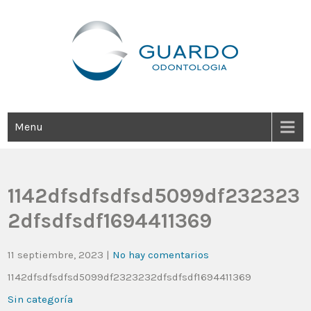
Guardo Odontología
Clínica Odontológica Desde 1905, Dedicada A Brindar Tratamientos
Dentales Personalizados E Integrales Centrados En La Salud Y El
Bienestar Estético.
Menu
1142dfsdfsdfsd5099df232323
2dfsdfsdf1694411369
11 septiembre, 2023
|
No hay comentarios
1142dfsdfsdfsd5099df2323232dfsdfsdf1694411369
Sin categoría