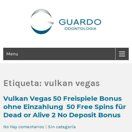
Guardo Odontología
Clínica Odontológica Desde 1905, Dedicada A Brindar Tratamientos
Dentales Personalizados E Integrales Centrados En La Salud Y El
Bienestar Estético.
Menu
Etiqueta:
vulkan vegas
Vulkan Vegas 50 Freispiele Bonus
ohne Einzahlung ️ 50 Free Spins für
Dead or Alive 2 No Deposit Bonus
No hay comentarios
|
Sin categoría