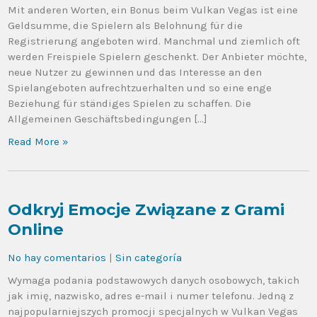
Mit anderen Worten, ein Bonus beim Vulkan Vegas ist eine
Geldsumme, die Spielern als Belohnung für die
Registrierung angeboten wird. Manchmal und ziemlich oft
werden Freispiele Spielern geschenkt. Der Anbieter möchte,
neue Nutzer zu gewinnen und das Interesse an den
Spielangeboten aufrechtzuerhalten und so eine enge
Beziehung für ständiges Spielen zu schaffen. Die
Allgemeinen Geschäftsbedingungen […]
Read More »
Odkryj Emocje Związane z Grami
Online
No hay comentarios
|
Sin categoría
Wymaga podania podstawowych danych osobowych, takich
jak imię, nazwisko, adres e-mail i numer telefonu. Jedną z
najpopularniejszych promocji specjalnych w Vulkan Vegas