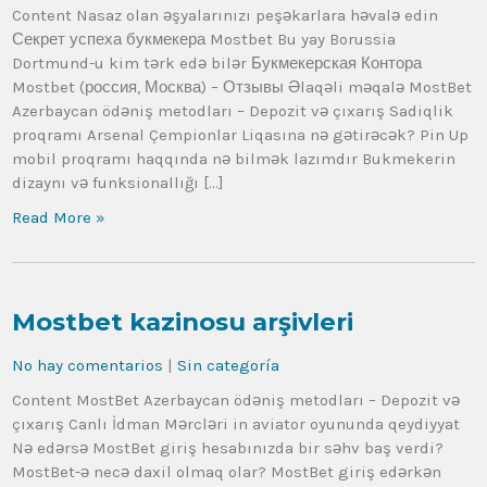
Content Nasaz olan əşyalarınızı peşəkarlara həvalə edin
Секрет успеха букмекера Mostbet Bu yay Borussia
Dortmund-u kim tərk edə bilər Букмекерская Контора
Mostbet (россия, Москва) – Отзывы Əlaqəli məqalə MostBet
Azerbaycan ödəniş metodları – Depozit və çıxarış Sadiqlik
proqramı Arsenal Çempionlar Liqasına nə gətirəcək? Pin Up
mobil proqramı haqqında nə bilmək lazımdır Bukmekerin
dizaynı və funksionallığı […]
Read More »
Mostbet kazinosu arşivleri
No hay comentarios
|
Sin categoría
Content MostBet Azerbaycan ödəniş metodları – Depozit və
çıxarış Canlı İdman Mərcləri in aviator oyununda qeydiyyat
Nə edərsə MostBet giriş hesabınızda bir səhv baş verdi?
MostBet-ə necə daxil olmaq olar? MostBet giriş edərkən