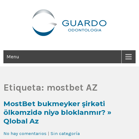
Guardo Odontología
Clínica Odontológica Desde 1905, Dedicada A Brindar Tratamientos
Dentales Personalizados E Integrales Centrados En La Salud Y El
Bienestar Estético.
Menu
Etiqueta:
mostbet AZ
MostBet bukmeyker şirkəti
ölkəmzidə niyə bloklanmır? »
Qlobal Az
No hay comentarios
|
Sin categoría